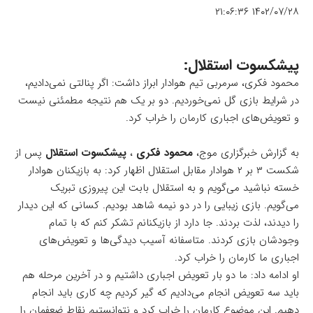
۱۴۰۲/۰۷/۲۸ ۲۱:۰۶:۳۶
پیشکسوت استقلال:
محمود فکری، سرمربی تیم هوادار ابراز داشت: اگر پنالتی نمی‌دادیم،
در شرایط بازی گل نمی‌خوردیم. دو بر یک هم نتیجه مطمئنی نیست
و تعویض‌های اجباری کارمان را خراب کرد.
به گزارش خبرگزاری موج،
محمود فکری
،
پیشکسوت استقلال
پس از
شکست ۳ بر ۲ هوادار مقابل استقلال اظهار کرد: به بازیکنان هوادار
خسته نباشید می‌گویم و به استقلال بابت این پیروزی تبریک
می‌گویم. بازی زیبایی را در دو نیمه شاهد بودیم. کسانی که این دیدار
را دیدند، لذت بردند. جا دارد از بازیکنانم تشکر کنم که با تمام
وجودشان بازی کردند. متاسفانه آسیب دیدگی‌ها و تعویض‌های
اجباری ما کارمان را خراب کرد.​
او ادامه داد: ما دو بار تعویض اجباری داشتیم و در آخرین مرحله هم
باید سه تعویض انجام می‌دادیم که گیر کردیم چه کاری باید انجام
دهیم. این موضوع کارمان را خراب کرد و نتوانستیم نقاط ضعفمان را