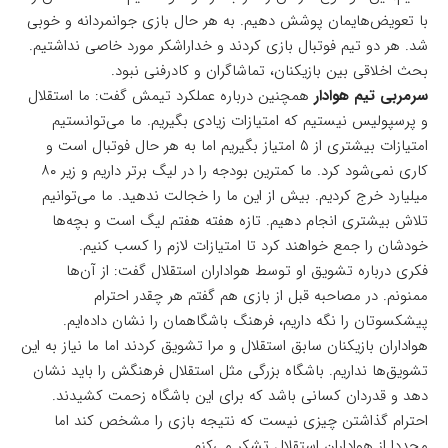
با تعویض‌هایمان پوشش دهیم. به هر حال بازی جوانمردانه و خوبی
شد. هر دو تیم فوتبال بازی کردند و خداراشکر مورد خاصی نداشتیم.
بحث اخلاقی بین بازیکنان، تماشاگران و کادرفنی نبود.
سرمربی تیم هوادار
همچنین درباره عملکرد تیمش گفت: ما استقلال
و پرسپولیس نیستیم که امتیازات زیادی بگیریم. ما می‌توانستیم
امتیازات بیشتری از ۵ امتیاز بگیریم اما به هر حال فوتبال است و
کاری‌ نمی‌شود کرد. ما کمترین بودجه را در لیگ برتر داریم و زیر ۸۰
میلیارد خرج کردیم. بیش از این ما را خجالت ندهید. ما می‌توانیم
تلاش بیشتری انجام دهیم. تازه هفته هفتم لیگ است و بچه‌ها
خودشان را جمع خواهند کرد تا امتیازات لازم را کسب کنیم.
فکری درباره تشویق او توسط هواداران استقلال گفت: از آن‌ها
ممنونم. در مصاحبه قبل از بازی هم گفتم هر چقدر احترام
پیشکسوتان را نگه داریم، فرهنگ باشگاهمان را نشان داده‌ایم.
هواداران بازیکنان سابق استقلال و مرا تشویق کردند اما ما نیاز به این
تشویق‌ها نداریم. باشگاه بزرگی مثل استقلال فرهنگش را باید نشان
دهد و قدردان کسانی باشد که برای این باشگاه زحمت کشیدند.
احترام گذاشتن چیزی نیست که نتیجه بازی را مشخص کند اما
مجددا از هواداران استقلال تشکر می‌کنم.