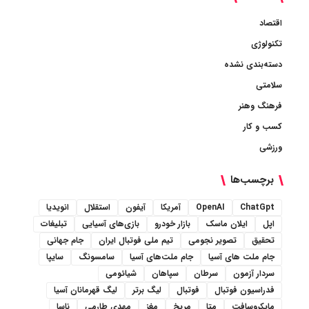
اقتصاد
تکنولوژی
دسته‌بندی نشده
سلامتی
فرهنگ وهنر
کسب و کار
ورزشی
برچسب‌ها
ChatGpt
OpenAI
آمریکا
آیفون
استقلال
انویدیا
اپل
ایلان ماسک
بازار خودرو
بازی‌های آسیایی
تبلیغات
تحقیق
تصویر نجومی
تیم ملی فوتبال ایران
جام جهانی
جام ملت های آسیا
جام ملت‌های آسیا
سامسونگ
سایپا
سردار آزمون
سرطان
سپاهان
شیائومی
فدراسیون فوتبال
فوتبال
لیگ برتر
لیگ قهرمانان آسیا
مایکروسافت
متا
مریخ
مغز
مهدی طارمی
ناسا