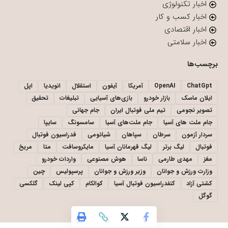
اخبار تکنولوژی
اخبار کسب و کار
اخبار اقتصادی
اخبار سلامتی
برچسب‌ها
ChatGpt
OpenAI
آمریکا
آیفون
استقلال
انویدیا
اپل
ایلان ماسک
بازار خودرو
بازی‌های آسیایی
تبلیغات
تحقیق
تصویر نجومی
تیم ملی فوتبال ایران
جام جهانی
جام ملت های آسیا
جام ملت‌های آسیا
سامسونگ
سایپا
سردار آزمون
سرطان
سپاهان
شیائومی
فدراسیون فوتبال
فوتبال
لیگ برتر
لیگ قهرمانان آسیا
مایکروسافت
متا
مریخ
مغز
مهدی طارمی
ناسا
هوش مصنوعی
واردات خودرو
وزارت ورزش و جوانان
وزیر ورزش و جوانان
پرسپولیس
چین
کشتی آزاد
کنفدراسیون فوتبال آسیا
کوالکام
کپی لینک
گلکسی
گوگل