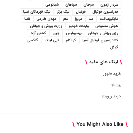
سردار آزمون
سرطان
سپاهان
شیائومی
فدراسیون فوتبال
فوتبال
لیگ برتر
لیگ قهرمانان آسیا
مایکروسافت
متا
مریخ
مغز
مهدی طارمی
ناسا
هوش مصنوعی
واردات خودرو
وزارت ورزش و جوانان
وزیر ورزش و جوانان
پرسپولیس
چین
کشتی آزاد
کنفدراسیون فوتبال آسیا
کوالکام
کپی لینک
گلکسی
گوگل
لینک های مفید
خرید فالوور
رپورتاژ
خرید رپورتاژ
You Might Also Like