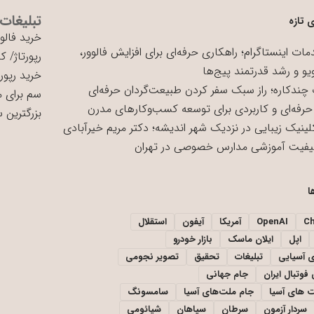
تبلیغات
 تازه
خرید فالوو
ات اینستاگرام؛ راهکاری حرفه‌ای برای افزایش فالوور،
رپورتاژ
/
کی
یو و رشد قدرتمند پیج‌ها
خرید رپورت
چندکاره؛ راز سبک سفر کردن طبیعت‌گردان حرفه‌ای
سم برای 
حرفه‌ای و کاربردی برای توسعه کسب‌وکارهای مدرن
بزرگترین 
لینیک زیبایی در نزدیک شهر اندیشه؛ دکتر مریم خیرآبادی
یفیت آموزشی مدارس خصوصی در تهران
ا
C
OpenAI
آمریکا
آیفون
استقلال
اپل
ایلان ماسک
بازار خودرو
ی آسیایی
تبلیغات
تحقیق
تصویر نجومی
فوتبال ایران
جام جهانی
 های آسیا
جام ملت‌های آسیا
سامسونگ
سردار آزمون
سرطان
سپاهان
شیائومی