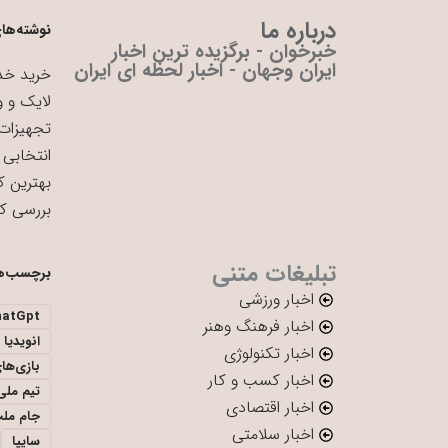
درباره ما
نوشته‌های
خبرخوان - برگزیده ترین اخبار
ایران وجهان - اخبار لحظه ای ایران
خرید خدم
لایک و و
تجهیزات 
انتخابی 
بهترین ک
بررسی ک
تبلیغات متنی
برچسب‌ه
اخبار ورزشی
hatGpt
اخبار فرهنگ وهنر
انویدیا
اخبار تکنولوژی
بازی‌ها
اخبار کسب و کار
تیم ملی 
اخبار اقتصادی
جام ملت
اخبار سلامتی
سایپا