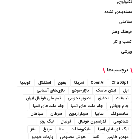
تکنولوژی
دسته‌بندی نشده
سلامتی
فرهنگ وهنر
کسب و کار
ورزشی
برچسب‌ها
ChatGpt
OpenAI
آمریکا
آیفون
استقلال
انویدیا
اپل
ایلان ماسک
بازار خودرو
بازی‌های آسیایی
تبلیغات
تحقیق
تصویر نجومی
تیم ملی فوتبال ایران
جام جهانی
جام ملت های آسیا
جام ملت‌های آسیا
سامسونگ
سایپا
سردار آزمون
سرطان
سپاهان
شیائومی
فدراسیون فوتبال
فوتبال
لیگ برتر
لیگ قهرمانان آسیا
مایکروسافت
متا
مریخ
مغز
مهدی طارمی
ناسا
هوش مصنوعی
واردات خودرو