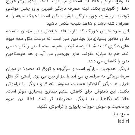
به واقع، نارنگی خلط آور است و می تواند کمک زیادی برای خروج
خلط از گلویتان بکند. البته مصرف نارنگی شیرین برای چنین مواقعی
توصیه می شود، چون نارنگی ترش ممکن است تحریک سرفه را به
همراه داشته باشد و شاهد نتیجه عکس باشید.
این میوه خوش خوراک که تقریبا فقط درفصل پاییز مهمان ماست،
دارای مقادیر بسیارزیادی ویتامین سی است که درست مثل همه میوه
های دیگری که به شما توصیه کردیم، هم سیستم ایمنی را تقویت می
کند، هم به مبارزه عفونت های ویروسی می آید و هم هیستامین
بدن را کاهش می دهد.
نارنگی همچنین ادرارآور است و سرگیجه و تهوع که معمولا در دوران
سرماخوردگی به سراغمان می آید را نیز از بین می برد. راستی اگر مثل
خیلی ها درگیر آنفولانزا هستید، دمنوش نعناع و نارنگی را فراموش
نکنید. این دمنوش برای کاهش علایم بیماری بسیاری موثر است.
حالا که نگاهتان به نارنگی محترمانه تر شده، لطفا این میوه
پرخاصیت و خوش خوراک پاییزی را فراموش نکنید.
منبع: برنا
[ad_2]