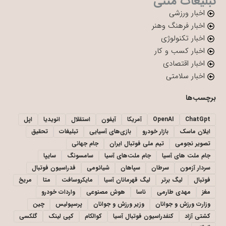
تبلیغات متنی
اخبار ورزشی
اخبار فرهنگ وهنر
اخبار تکنولوژی
اخبار کسب و کار
اخبار اقتصادی
اخبار سلامتی
برچسب‌ها
ChatGpt
OpenAI
آمریکا
آیفون
استقلال
انویدیا
اپل
ایلان ماسک
بازار خودرو
بازی‌های آسیایی
تبلیغات
تحقیق
تصویر نجومی
تیم ملی فوتبال ایران
جام جهانی
جام ملت های آسیا
جام ملت‌های آسیا
سامسونگ
سایپا
سردار آزمون
سرطان
سپاهان
شیائومی
فدراسیون فوتبال
فوتبال
لیگ برتر
لیگ قهرمانان آسیا
مایکروسافت
متا
مریخ
مغز
مهدی طارمی
ناسا
هوش مصنوعی
واردات خودرو
وزارت ورزش و جوانان
وزیر ورزش و جوانان
پرسپولیس
چین
کشتی آزاد
کنفدراسیون فوتبال آسیا
کوالکام
کپی لینک
گلکسی