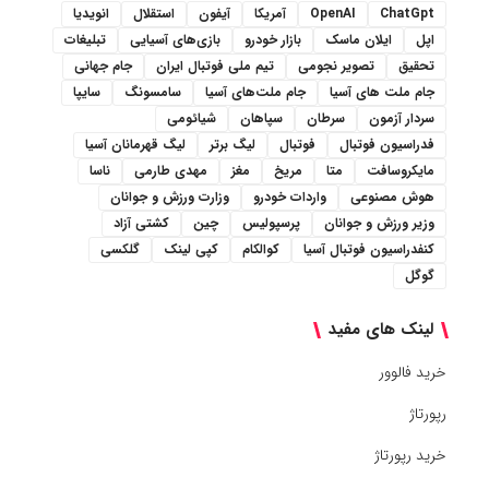
ChatGpt
OpenAI
آمریکا
آیفون
استقلال
انویدیا
اپل
ایلان ماسک
بازار خودرو
بازی‌های آسیایی
تبلیغات
تحقیق
تصویر نجومی
تیم ملی فوتبال ایران
جام جهانی
جام ملت های آسیا
جام ملت‌های آسیا
سامسونگ
سایپا
سردار آزمون
سرطان
سپاهان
شیائومی
فدراسیون فوتبال
فوتبال
لیگ برتر
لیگ قهرمانان آسیا
مایکروسافت
متا
مریخ
مغز
مهدی طارمی
ناسا
هوش مصنوعی
واردات خودرو
وزارت ورزش و جوانان
وزیر ورزش و جوانان
پرسپولیس
چین
کشتی آزاد
کنفدراسیون فوتبال آسیا
کوالکام
کپی لینک
گلکسی
گوگل
لینک های مفید
خرید فالوور
رپورتاژ
خرید رپورتاژ