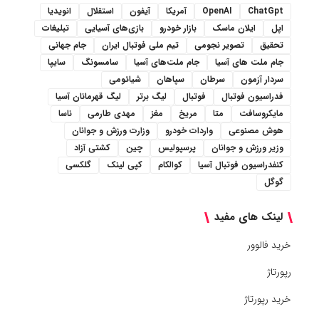
ChatGpt
OpenAI
آمریکا
آیفون
استقلال
انویدیا
اپل
ایلان ماسک
بازار خودرو
بازی‌های آسیایی
تبلیغات
تحقیق
تصویر نجومی
تیم ملی فوتبال ایران
جام جهانی
جام ملت های آسیا
جام ملت‌های آسیا
سامسونگ
سایپا
سردار آزمون
سرطان
سپاهان
شیائومی
فدراسیون فوتبال
فوتبال
لیگ برتر
لیگ قهرمانان آسیا
مایکروسافت
متا
مریخ
مغز
مهدی طارمی
ناسا
هوش مصنوعی
واردات خودرو
وزارت ورزش و جوانان
وزیر ورزش و جوانان
پرسپولیس
چین
کشتی آزاد
کنفدراسیون فوتبال آسیا
کوالکام
کپی لینک
گلکسی
گوگل
لینک های مفید
خرید فالوور
رپورتاژ
خرید رپورتاژ