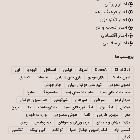
اخبار ورزشی
اخبار فرهنگ وهنر
اخبار تکنولوژی
اخبار کسب و کار
اخبار اقتصادی
اخبار سلامتی
برچسب‌ها
ChatGpt
OpenAI
آمریکا
آیفون
استقلال
انویدیا
اپل
ایلان ماسک
بازار خودرو
بازی‌های آسیایی
تبلیغات
تحقیق
تصویر نجومی
تیم ملی فوتبال ایران
جام جهانی
جام ملت های آسیا
جام ملت‌های آسیا
سامسونگ
سایپا
سردار آزمون
سرطان
سپاهان
شیائومی
فدراسیون فوتبال
فوتبال
لیگ برتر
لیگ قهرمانان آسیا
مایکروسافت
متا
مریخ
مغز
مهدی طارمی
ناسا
هوش مصنوعی
واردات خودرو
وزارت ورزش و جوانان
وزیر ورزش و جوانان
پرسپولیس
چین
کشتی آزاد
کنفدراسیون فوتبال آسیا
کوالکام
کپی لینک
گلکسی
گوگل