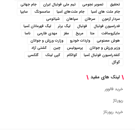
تحقیق
تصویر نجومی
تیم ملی فوتبال ایران
جام جهانی
جام ملت های آسیا
جام ملت‌های آسیا
سامسونگ
سایپا
سردار آزمون
سرطان
سپاهان
شیائومی
فدراسیون فوتبال
فوتبال
لیگ برتر
لیگ قهرمانان آسیا
مایکروسافت
متا
مریخ
مغز
مهدی طارمی
ناسا
هوش مصنوعی
واردات خودرو
وزارت ورزش و جوانان
وزیر ورزش و جوانان
پرسپولیس
چین
کشتی آزاد
کنفدراسیون فوتبال آسیا
کوالکام
کپی لینک
گلکسی
گوگل
لینک های مفید
خرید فالوور
رپورتاژ
خرید رپورتاژ