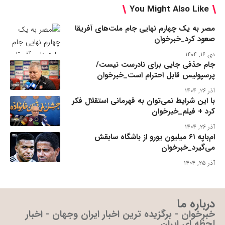
You Might Also Like
مصر به یک چهارم نهایی جام ملت‌های آفریقا
صعود کرد_خبرخوان
دی ۱۶, ۱۴۰۴
جام حذفی جایی برای نادرست نیست/
پرسپولیس قابل احترام است_خبرخوان
آذر ۲۶, ۱۴۰۴
با این شرایط نمی‌توان به قهرمانی استقلال فکر
کرد + فیلم_خبرخوان
آذر ۲۶, ۱۴۰۴
ام‌باپه ۶۱ میلیون یورو از باشگاه سابقش
می‌گیرد_خبرخوان
آذر ۲۵, ۱۴۰۴
درباره ما
خبرخوان - برگزیده ترین اخبار ایران وجهان - اخبار
لحظه ای ایران