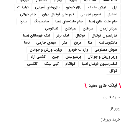
ChatGpt
OpenAI
آمریکا
آیفون
استقلال
انویدیا
اپل
ایلان ماسک
بازار خودرو
بازی‌های آسیایی
تبلیغات
تحقیق
تصویر نجومی
تیم ملی فوتبال ایران
جام جهانی
جام ملت های آسیا
جام ملت‌های آسیا
سامسونگ
سایپا
سردار آزمون
سرطان
سپاهان
شیائومی
فدراسیون فوتبال
فوتبال
لیگ برتر
لیگ قهرمانان آسیا
مایکروسافت
متا
مریخ
مغز
مهدی طارمی
ناسا
هوش مصنوعی
واردات خودرو
وزارت ورزش و جوانان
وزیر ورزش و جوانان
پرسپولیس
چین
کشتی آزاد
کنفدراسیون فوتبال آسیا
کوالکام
کپی لینک
گلکسی
گوگل
لینک های مفید
خرید فالوور
رپورتاژ
خرید رپورتاژ