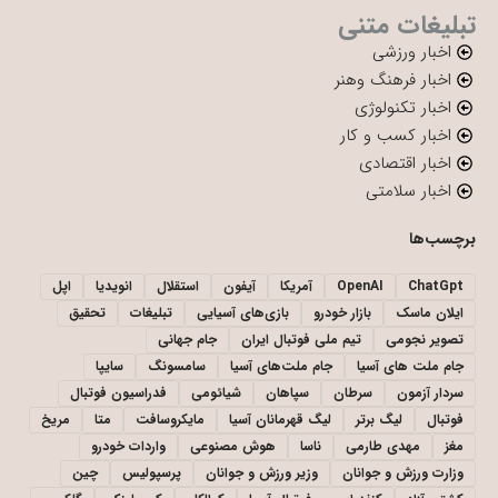
تبلیغات متنی
اخبار ورزشی
اخبار فرهنگ وهنر
اخبار تکنولوژی
اخبار کسب و کار
اخبار اقتصادی
اخبار سلامتی
برچسب‌ها
ChatGpt
OpenAI
آمریکا
آیفون
استقلال
انویدیا
اپل
ایلان ماسک
بازار خودرو
بازی‌های آسیایی
تبلیغات
تحقیق
تصویر نجومی
تیم ملی فوتبال ایران
جام جهانی
جام ملت های آسیا
جام ملت‌های آسیا
سامسونگ
سایپا
سردار آزمون
سرطان
سپاهان
شیائومی
فدراسیون فوتبال
فوتبال
لیگ برتر
لیگ قهرمانان آسیا
مایکروسافت
متا
مریخ
مغز
مهدی طارمی
ناسا
هوش مصنوعی
واردات خودرو
وزارت ورزش و جوانان
وزیر ورزش و جوانان
پرسپولیس
چین