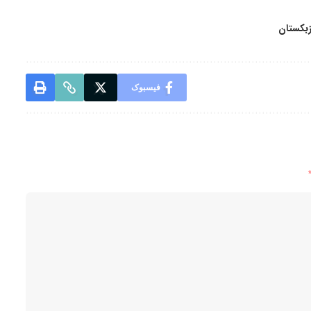
ازبکستان
فیسبوک