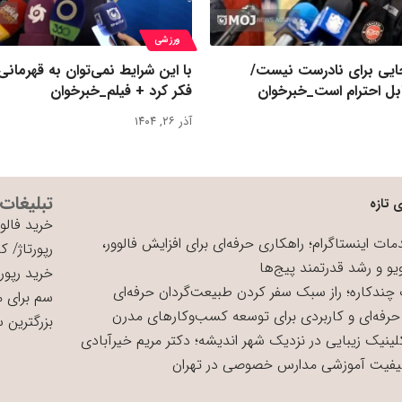
ورزشی
یی برای نادرست نیست/
با این شرایط نمی‌توان به قهرمانی
بل احترام است_خبرخوان
فکر کرد + فیلم_خبرخوان
آذر ۲۶, ۱۴۰۴
تبلیغات
 تازه
خرید فالوو
ات اینستاگرام؛ راهکاری حرفه‌ای برای افزایش فالوور،
رپورتاژ
/
کی
یو و رشد قدرتمند پیج‌ها
خرید رپورت
چندکاره؛ راز سبک سفر کردن طبیعت‌گردان حرفه‌ای
سم برای 
حرفه‌ای و کاربردی برای توسعه کسب‌وکارهای مدرن
بزرگترین 
لینیک زیبایی در نزدیک شهر اندیشه؛ دکتر مریم خیرآبادی
یفیت آموزشی مدارس خصوصی در تهران