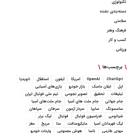
تکنولوژی
دسته‌بندی نشده
سلامتی
فرهنگ وهنر
کسب و کار
ورزشی
برچسب‌ها
ChatGpt
OpenAI
آمریکا
آیفون
استقلال
انویدیا
اپل
ایلان ماسک
بازار خودرو
بازی‌های آسیایی
تبلیغات
تحقیق
تصویر نجومی
تیم ملی فوتبال ایران
جام جهانی
جام ملت های آسیا
جام ملت‌های آسیا
سامسونگ
سایپا
سردار آزمون
سرطان
سپاهان
شیائومی
فدراسیون فوتبال
فوتبال
لیگ برتر
لیگ قهرمانان آسیا
مایکروسافت
متا
مریخ
مغز
مهدی طارمی
ناسا
هوش مصنوعی
واردات خودرو