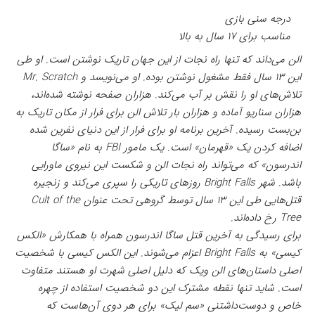
درجه سنی بازی
مناسب برای ۱۷ سال به بالا
الن می‌داند که تنها راه نجات از این جهان تاریک نوشتن است. او طی
این ۱۳ سال فقط مشغول نوشتن بوده. او می‌نویسد و Mr. Scratch
تلاش‌های او را نقش بر آب می‌کند. هزاران صفحه نوشته شده‌اند،
هزاران سناریو آماده و هزاران بار تلاش الن برای فرار از مکان تاریک به
بن‌بست رسیده. آخرین برنامه او برای فرار از این دنیای نفرین شده
اضافه کردن یک «قهرمان» است. یک مامور FBI به نام «ساگا
اندرسون» که می‌تواند راه نجات الن و شکست این نیروی ماورایی
باشد. شهر Bright Falls روزهای تاریکی را سپری می‌کند و زنجیره
قتل‌هایی طی این ۱۳ سال توسط گروهی تحت عنوان Cult of the
Tree رخ داده‌اند.
برای رسیدگی به آخرین قتل ساگا اندرسون همراه با همکارش «الکس
کیسی» به Bright Falls اعزام می‌شوند. این الکس کیسی با شخصیت
اصلی داستان‌های الن ویک که دلیل اصلی شهرت او هستند متفاوت
است. شاید تنها نقطه مشترک این دو شخصیت استفاده از چهره
خاص و دوست‌داشتنی «سم لیک» برای هر دوی آن‌هاست که