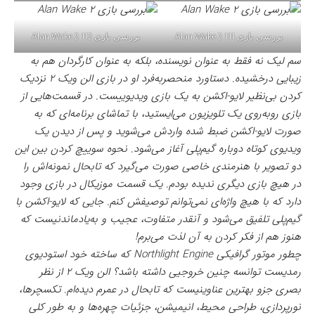
بررسی بازی Alan Wake 2 111
بررسی بازی Alan Wake 2 112
سم لیک نه فقط به عنوان نویسنده، بلکه به عنوان کارگردان هم به
زیبایی درخشیده. دستاورد منحصربه‌فرد او در بازی الن ویک ۲ نزدیک‌
کردن بی‌نظیر لایو‌-اکشن به یک بازی ویدیوییست. در قسمت‌هایی از
بازی روبه‌روی یک تلویزیون می‌ایستید، با تماشای برنامه‌ای که به
صورت لایو‌-اکشن ضبط شده واردش می‌شوید و پس از دیدن یک
ویدیوی کوتاه دوباره گیم‌پلی آغاز می‌شود. نحوه سوییچ کردن بین این
دو تصویر با هنرمندی خاصی صورت می‌گیرد که تابحال نمونه‌اش را
در هیچ بازی دیگری ندیده بودم. یک قسمت موزیکال در بازی وجود
دارد که با هیچ واژه‌ای نمی‌توانم توصیفش کنم. جایی که لایو-اکشن با
گیم‌پلی تلفیق می‌شود و آنقدر متفاوت، عجیب و به‌یادماندنیست که
هنوز هم از فکر کردن به آن لذت می‌برم!
چطور موتور گرافیکی Northlight Engine که ساخته خود استودیوی
رمدیست توانسه چنین خروجیی داشته باشد؟ الن ویک ۲ از نظر
بصری جزو بهترین عناوینیست که تابحال در عمرم دیده‌ام. تکسچرها،
نورپردازی، طراحی محیط، انیمیشن، جزئیات چهره‌‌ها و به طور کلی