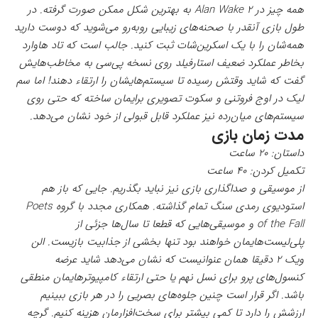
همه چیز در Alan Wake 2 به بهترین شکل ممکن صورت گرفته. در
طول بازی آنقدر با صحنه‌های زیبایی روبه‌رو می‌شوید که دوست دارید
همه‌شان را با یک اسکرین‌شات ثبت کنید. جالب است که تاد هاوارد
بخاطر عملکرد ضعیف استارفیلد روی نسخه پی‌سی به مخاطب‌هایش
گفت که شاید وقتش رسیده تا سیستم‌هایشان را ارتقاء دهند! اما سم
لیک در اوج فروتنی و سکوت تصویری برایمان ساخته که حتی روی
سیستم‌های میان‌رده نیز عملکرد قابل قبولی از خود نشان می‌دهد.
مدت زمان بازی
داستان: ۲۰ ساعت
تکمیل کردن: ۴۰ ساعت
از موسیقی و صداگذاری بازی نیز نباید بگذریم. جایی که باز هم
استودیوی رمدی سنگ تمام گذاشته. همکاری مجدد با گروه Poets
of the Fall و موسیقی‌هایی که قطعا تا سال‌ها جزئی از
پلی‌لیست‌هایمان خواهند بود تنها بخشی از جذابیت بازیست. الن
ویک ۲ دقیقا همان عنوانیست که نشان می‌دهد شاید عرضه
کنسول‌های پرو برای نسل نهم یا حتی ارتقاء کامپیوترهایمان منطقی
باشد. اگر قرار است چنین جلوه‌های بصریی را در هر بازی ببینیم
ارزشش را دارد تا کمی بیشتر برای سخت‌افزارمان هزینه کنیم. گرچه