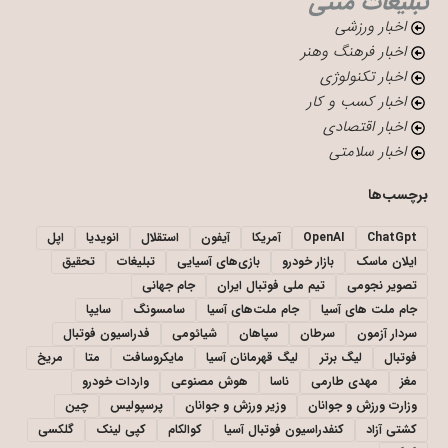
تبلیغات متنی
اخبار ورزشی
اخبار فرهنگ وهنر
اخبار تکنولوژی
اخبار کسب و کار
اخبار اقتصادی
اخبار سلامتی
برچسب‌ها
ChatGpt
OpenAI
آمریکا
آیفون
استقلال
انویدیا
اپل
ایلان ماسک
بازار خودرو
بازی‌های آسیایی
تبلیغات
تحقیق
تصویر نجومی
تیم ملی فوتبال ایران
جام جهانی
جام ملت های آسیا
جام ملت‌های آسیا
سامسونگ
سایپا
سردار آزمون
سرطان
سپاهان
شیائومی
فدراسیون فوتبال
فوتبال
لیگ برتر
لیگ قهرمانان آسیا
مایکروسافت
متا
مریخ
مغز
مهدی طارمی
ناسا
هوش مصنوعی
واردات خودرو
وزارت ورزش و جوانان
وزیر ورزش و جوانان
پرسپولیس
چین
کشتی آزاد
کنفدراسیون فوتبال آسیا
کوالکام
کپی لینک
گلکسی