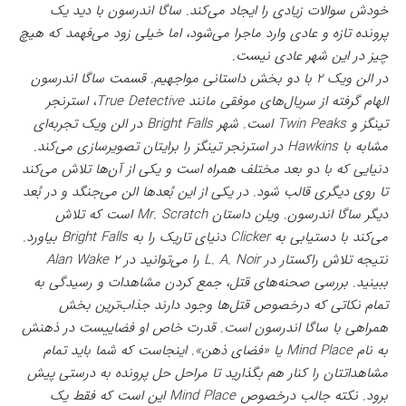
خودش سوالات زیادی را ایجاد می‌کند. ساگا اندرسون با دید یک
پرونده تازه و عادی وارد ماجرا می‌شود، اما خیلی زود می‌فهمد که هیچ
چیز در این شهر عادی نیست.
در الن ویک ۲ با دو بخش داستانی مواجهیم. قسمت ساگا اندرسون
الهام گرفته از سریال‌های موفقی مانند True Detective، استرنجر
تینگز و Twin Peaks است. شهر Bright Falls در الن ویک تجربه‌ای
مشابه با Hawkins در استرنجر تینگز را برایتان تصویرسازی می‌کند.
دنیایی که با دو بعد مختلف همراه است و یکی از آن‌ها تلاش می‌کند
تا روی دیگری قالب شود. در یکی از این بُعد‌ها الن می‌جنگد و در بُعد
دیگر ساگا اندرسون. ویلن داستان Mr. Scratch است که تلاش
می‌کند با دستیابی به Clicker دنیای تاریک را به Bright Falls بیاورد.
نتیجه تلاش راکستار در L. A. Noir را می‌توانید در Alan Wake 2
ببینید. بررسی‌ صحنه‌های قتل، جمع کردن مشاهدات و رسیدگی به
تمام نکاتی که درخصوص قتل‌ها وجود دارند جذاب‌ترین بخش
همراهی با ساگا اندرسون است. قدرت خاص او فضاییست در ذهنش
به نام Mind Place یا «فضای ذهن». اینجاست که شما باید تمام
مشاهداتتان را کنار هم بگذارید تا مراحل حل پرونده به درستی پیش
برود. نکته جالب درخصوص Mind Place این است که فقط یک