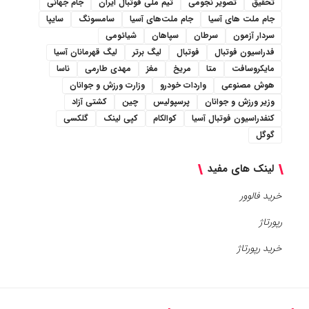
تحقیق
تصویر نجومی
تیم ملی فوتبال ایران
جام جهانی
جام ملت های آسیا
جام ملت‌های آسیا
سامسونگ
سایپا
سردار آزمون
سرطان
سپاهان
شیائومی
فدراسیون فوتبال
فوتبال
لیگ برتر
لیگ قهرمانان آسیا
مایکروسافت
متا
مریخ
مغز
مهدی طارمی
ناسا
هوش مصنوعی
واردات خودرو
وزارت ورزش و جوانان
وزیر ورزش و جوانان
پرسپولیس
چین
کشتی آزاد
کنفدراسیون فوتبال آسیا
کوالکام
کپی لینک
گلکسی
گوگل
لینک های مفید
خرید فالوور
رپورتاژ
خرید رپورتاژ