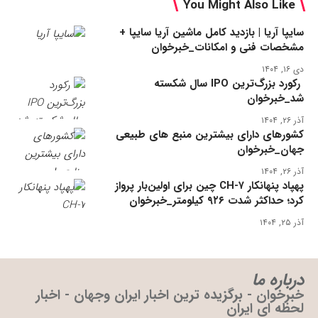
You Might Also Like
سایپا آریا | بازدید کامل ماشین آریا سایپا +
مشخصات فنی و امکانات_خبرخوان
دی ۱۶, ۱۴۰۴
رکورد بزرگ‌ترین IPO سال شکسته
شد_خبرخوان
آذر ۲۶, ۱۴۰۴
کشورهای دارای بیشترین منبع های طبیعی
جهان_خبرخوان
آذر ۲۶, ۱۴۰۴
پهپاد پنهانکار CH-۷ چین برای اولین‌بار پرواز
کرد؛ حداکثر شدت ۹۲۶ کیلومتر_خبرخوان
آذر ۲۵, ۱۴۰۴
درباره ما
خبرخوان - برگزیده ترین اخبار ایران وجهان - اخبار
لحظه ای ایران