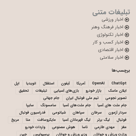
تبلیغات متنی
اخبار ورزشی
اخبار فرهنگ وهنر
اخبار تکنولوژی
اخبار کسب و کار
اخبار اقتصادی
اخبار سلامتی
برچسب‌ها
ChatGpt
OpenAI
آمریکا
آیفون
استقلال
انویدیا
اپل
ایلان ماسک
بازار خودرو
بازی‌های آسیایی
تبلیغات
تحقیق
تصویر نجومی
تیم ملی فوتبال ایران
جام جهانی
جام ملت های آسیا
جام ملت‌های آسیا
سامسونگ
سایپا
سردار آزمون
سرطان
سپاهان
شیائومی
فدراسیون فوتبال
فوتبال
لیگ برتر
لیگ قهرمانان آسیا
مایکروسافت
متا
مریخ
مغز
مهدی طارمی
ناسا
هوش مصنوعی
واردات خودرو
وزارت ورزش و جوانان
وزیر ورزش و جوانان
پرسپولیس
چین