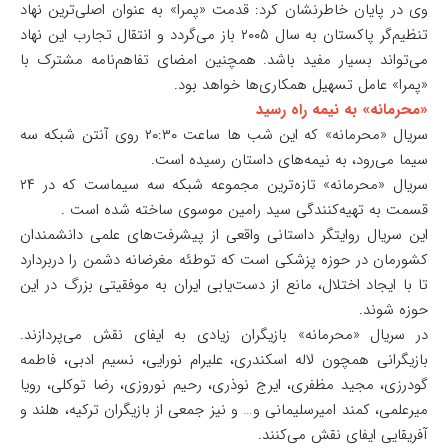
وی در پایان خاطرنشان کرد: قدمت «پمرا» به‌ عنوان اصلی‌ترین نهاد
تنظیم‌گر پاکستان به سال ۲۰۰۵ باز می‌گردد و انتقال تجارب این نهاد
می‌تواند بسیار مفید باشد. همچنین امضای تفاهم‌نامه مشترک با
«پمرا» عامل تسهیل همکاری‌ها خواهد بود.
«محرمانه» به نیمه راه رسید
سریال «محرمانه» که این شب ها ساعت ۲۰:۳۰ روی آنتن شبکه سه
سیما می‌رود، به نیمه‌های داستان رسیده است.
سریال «محرمانه» تازه‌ترین مجموعه شبکه سه سیماست که در ۲۴
قسمت به تهیه‌کنندگی سید رامین موسوی ساخته شده است .
این سریال روایتگر داستانی واقعی از پیشرفت‌های علمی دانشمندان
کشورمان در حوزه پزشکی است که توطئه مغرضانه دشمن را دربردارد
تا با ایجاد اختلال، مانع از دست‌یابی ایران به موفقیتی بزرگ در این
حوزه شوند.
در سریال «محرمانه» بازیگران زیادی به ایفای نقش می‌پردازند.
بازیگرانی همچون لاله اسکندری، علیرام نورایی، نسیم ادبی، فاطمه
گودرزی، مجید مظفری، ایرج نوذری، رحیم نوروزی، رضا توکلی، رویا
میرعلمی، کمند امیرسلیمانی و… و نیز جمعی از بازیگران ترکیه، هلند و
آفریقایی ایفای نقش می‌کنند.