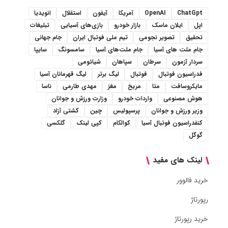
ChatGpt
OpenAI
آمریکا
آیفون
استقلال
انویدیا
اپل
ایلان ماسک
بازار خودرو
بازی‌های آسیایی
تبلیغات
تحقیق
تصویر نجومی
تیم ملی فوتبال ایران
جام جهانی
جام ملت های آسیا
جام ملت‌های آسیا
سامسونگ
سایپا
سردار آزمون
سرطان
سپاهان
شیائومی
فدراسیون فوتبال
فوتبال
لیگ برتر
لیگ قهرمانان آسیا
مایکروسافت
متا
مریخ
مغز
مهدی طارمی
ناسا
هوش مصنوعی
واردات خودرو
وزارت ورزش و جوانان
وزیر ورزش و جوانان
پرسپولیس
چین
کشتی آزاد
کنفدراسیون فوتبال آسیا
کوالکام
کپی لینک
گلکسی
گوگل
لینک های مفید
خرید فالوور
رپورتاژ
خرید رپورتاژ