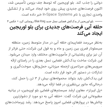
دولتی را جذب کند. بلو اوریجین که توسط جف بزوس تأسیس شد،
اکنون فرصت‌های جدیدی پیش روی خود ایجاد می‌کند و از تشکیل
واحدی تجاری با نام In-Space Systems خبر داده است.
بلو اوریجین از یدک‌کش فضایی نسل جدید Blue Ring رونمایی کرد + عکس ۴
حلقه آبی فرصت‌های جدیدی برای بلو اوریجین
ایجاد می‌کند
به‌نظر می‌رسد فضاپیمای حلقه آبی در مدار متوسط زمین، منطقه
سیسلونار قمری بین زمین و ماه و به قول این شرکت، حتی فراتر از
آن نیز برای پشتیبانی از مأموریت‌های مختلف وارد میدان می‌شود.
این شرکت ساخت یدک‌کش فضایی نسل بعدی را در راستای ارائه
سرویس‌های سرتاسری ازجمله میزبانی، حمل‌ونقل، سوخت‌گیری و
تدارکات در دستور کار خود قرار داده است.
این یدک‌کش باید بتواند محموله‌های بیش از ۳ تن را حمل کند،
درحالی‌که مانور بی‌نظیری در فضا ارائه می‌دهد.
«پل ایبرتز»، معاون ارشد سیستم‌های فضایی بلو اوریجین، در بیانیه
مطبوعاتی این شرکت گفت: «حلقه آبی به دو مورد از دشوارترین
چالش‌ها در پروازهای فضایی امروز پاسخ می‌دهد: رشد زیرساخت‌های