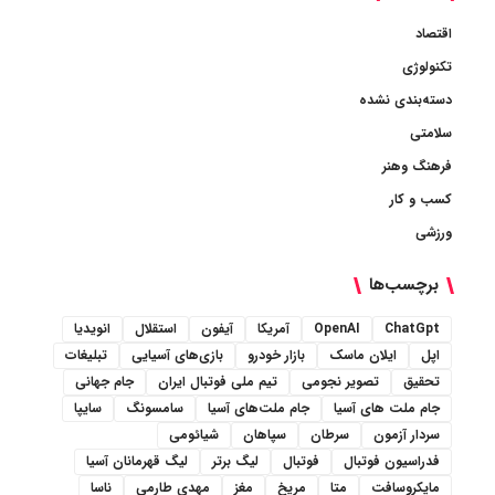
اقتصاد
تکنولوژی
دسته‌بندی نشده
سلامتی
فرهنگ وهنر
کسب و کار
ورزشی
برچسب‌ها
ChatGpt
OpenAI
آمریکا
آیفون
استقلال
انویدیا
اپل
ایلان ماسک
بازار خودرو
بازی‌های آسیایی
تبلیغات
تحقیق
تصویر نجومی
تیم ملی فوتبال ایران
جام جهانی
جام ملت های آسیا
جام ملت‌های آسیا
سامسونگ
سایپا
سردار آزمون
سرطان
سپاهان
شیائومی
فدراسیون فوتبال
فوتبال
لیگ برتر
لیگ قهرمانان آسیا
مایکروسافت
متا
مریخ
مغز
مهدی طارمی
ناسا