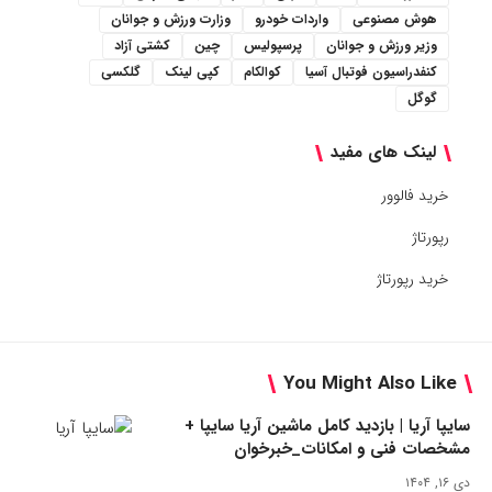
هوش مصنوعی
واردات خودرو
وزارت ورزش و جوانان
وزیر ورزش و جوانان
پرسپولیس
چین
کشتی آزاد
کنفدراسیون فوتبال آسیا
کوالکام
کپی لینک
گلکسی
گوگل
لینک های مفید
خرید فالوور
رپورتاژ
خرید رپورتاژ
You Might Also Like
سایپا آریا | بازدید کامل ماشین آریا سایپا +
مشخصات فنی و امکانات_خبرخوان
دی ۱۶, ۱۴۰۴