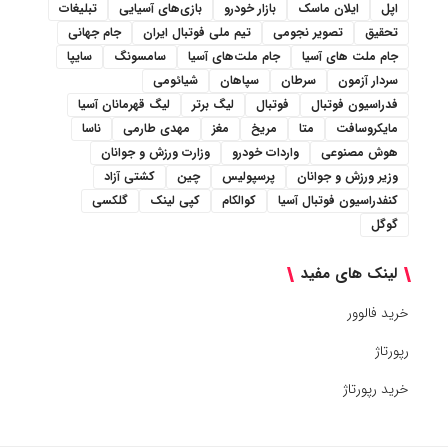
اپل
ایلان ماسک
بازار خودرو
بازی‌های آسیایی
تبلیغات
تحقیق
تصویر نجومی
تیم ملی فوتبال ایران
جام جهانی
جام ملت های آسیا
جام ملت‌های آسیا
سامسونگ
سایپا
سردار آزمون
سرطان
سپاهان
شیائومی
فدراسیون فوتبال
فوتبال
لیگ برتر
لیگ قهرمانان آسیا
مایکروسافت
متا
مریخ
مغز
مهدی طارمی
ناسا
هوش مصنوعی
واردات خودرو
وزارت ورزش و جوانان
وزیر ورزش و جوانان
پرسپولیس
چین
کشتی آزاد
کنفدراسیون فوتبال آسیا
کوالکام
کپی لینک
گلکسی
گوگل
لینک های مفید
خرید فالوور
رپورتاژ
خرید رپورتاژ