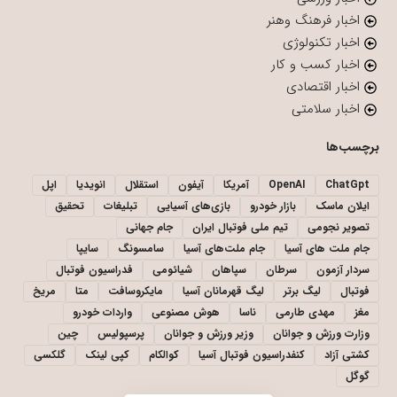
اخبار فرهنگ وهنر
اخبار تکنولوژی
اخبار کسب و کار
اخبار اقتصادی
اخبار سلامتی
برچسب‌ها
ChatGpt
OpenAI
آمریکا
آیفون
استقلال
انویدیا
اپل
ایلان ماسک
بازار خودرو
بازی‌های آسیایی
تبلیغات
تحقیق
تصویر نجومی
تیم ملی فوتبال ایران
جام جهانی
جام ملت های آسیا
جام ملت‌های آسیا
سامسونگ
سایپا
سردار آزمون
سرطان
سپاهان
شیائومی
فدراسیون فوتبال
فوتبال
لیگ برتر
لیگ قهرمانان آسیا
مایکروسافت
متا
مریخ
مغز
مهدی طارمی
ناسا
هوش مصنوعی
واردات خودرو
وزارت ورزش و جوانان
وزیر ورزش و جوانان
پرسپولیس
چین
کشتی آزاد
کنفدراسیون فوتبال آسیا
کوالکام
کپی لینک
گلکسی
گوگل