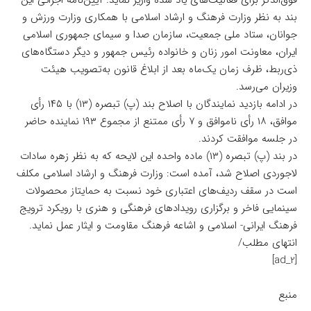
فوق‌الذکر برای فعالیت‌های یاد شده واریز نماید. آیین‌نامه ‌‌اجرائی این
بند به نظر وزارت فرهنگ و ارشاد اسلامی با همکاری وزارت ورزش و
جوانان، ستاد ملی جمعیت، سازمان صدا و سیمای جمهوری اسلامی
ایران، معاونت امور زنان و خانواده رئیس جمهور و دیگر دستگاه‌های
ذی‌ربط، ظرف زمان یک‌ماه بعد از ابلاغ قانون به‌تصویب هیئت
وزیران می‌رسد.
در ادامه بازدید نمایندگان با اصلاح بند (پ) تبصره (۱۳) با ۱۴۵ رأی
موافق، ۱۸ رأی ناموافق و ۷ رأی ممتنع از مجموع ۱۹۳ نماینده حاضر
در جلسه موافقت کردند.
در بند (پ) تبصره (۱۳) ماده واحده این لایحه که به نظر زهره سادات
لاجوردی اصلاح شد، آمده است: وزارت فرهنگ و ارشاد اسلامی مکلف
است در سقف ردیف‌های اعتباری خود نسبت به حمایتاز محصولات
سینمایی فاخر و برگزاری رویدادهای فرهنگی و هنری با رویکرد ترویج
فرهنگ ایرانی- اسلامی و اشاعه فرهنگ مقاومت و ایثار عمل نماید.
انتهای مطلب/
[ad_2]
منبع