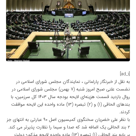
[ad_1]
به نقل از خبرنگار پارلمانی ، نمایندگان مجلس شورای اسلامی در
نشست علنی صبح امروز شنبه (۷ بهمن) مجلس شورای اسلامی در
روال بازدید قسمت هزینه‌ای لایحه بودجه سال ۱۴۰۳ کل سرزمین، با
بندهای الحاقی (۱) و (۲) تبصره (۱۳) ماده واحده این لایحه موافقت
کردند.
با نظر علی خضریان سخنگوی کمیسیون اصل ۹۰ عبارتی به انتهای جز
۲ بند الحاقی یک اضافه شد که صدا و سیما را نظارت پذیرتر می کند.
بر پایه بند الحاقی (۱) تبصره (۱۳) ماده واحده لایحه مذکور؛ دولت