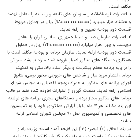
مکلف است:
۱- اعتبارات قوه قضائیه و سازمان های تابعه و وابسته را معادل نهصد
و هشتاد هزار میلیارد (۹۸۰.۰۰۰.۰۰۰.۰۰۰.۰۰۰) ریال در جداول مربوط
قسمت دوم بودجه تعیین و اراعه نماید.
۲- اعتبارات سازمان صدا و سیما جمهوری اسلامی ایران را معادل
دویست و چهل هزار میلیارد (۲۴۰.۰۰۰.۰۰۰.۰۰۰.۰۰۰) ریال در جداول
قسمت دوم بودجه اراعه نماید. سازمان برنامه و بودجه مکلف است با
همکاری دستگاه های مذکور اعتبار افزوده شده مازاد بر رشد سنواتی
را بر پایه برنامه هفتم پیشرفت و دیگر اسناد بالادستی به تفکیک
برنامه، اعتبار مورد نیاز و شاخص های خروجی محور برسی، نتایج
اجرای برنامه های مذکور به همراه بودجه تفصیلی به مجلس شورای
اسلامی اراعه نماید. منفعت گیری از اعتبارات افزوده شده فقط در قالب
برنامه های مذکور مجاز بوده و دستگاهای مجری برنامه های نوشته
این بند مکلفند هر ۳ ماه یکبار گزارش عملکردی خود را به کمیسیون
های تخصصی و کمیسیون اصل ۹۰ مجلس شورای اسلامی اراعه
نمایند.
در بند الحاقی (۲) تبصره (۱۳) این لایحه آمده است: وزارت راه و
شهرسازی مکلف است هر سه ماه یکبار گزارش کارکرد این بند را به