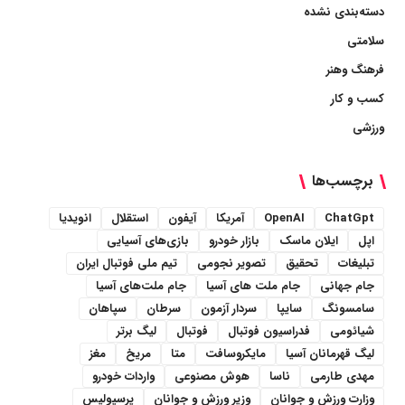
دسته‌بندی نشده
سلامتی
فرهنگ وهنر
کسب و کار
ورزشی
برچسب‌ها
ChatGpt
OpenAI
آمریکا
آیفون
استقلال
انویدیا
اپل
ایلان ماسک
بازار خودرو
بازی‌های آسیایی
تبلیغات
تحقیق
تصویر نجومی
تیم ملی فوتبال ایران
جام جهانی
جام ملت های آسیا
جام ملت‌های آسیا
سامسونگ
سایپا
سردار آزمون
سرطان
سپاهان
شیائومی
فدراسیون فوتبال
فوتبال
لیگ برتر
لیگ قهرمانان آسیا
مایکروسافت
متا
مریخ
مغز
مهدی طارمی
ناسا
هوش مصنوعی
واردات خودرو
وزارت ورزش و جوانان
وزیر ورزش و جوانان
پرسپولیس