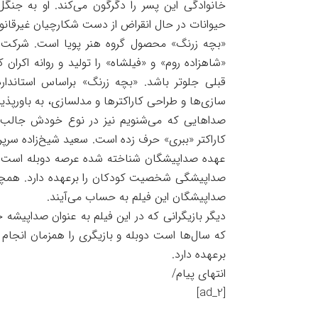
خانوادگی این پسر را دگرگون می‌کند. او به جنگل
حیوانات در حال انقراض از دست شکارچیان غیرقانو
«بچه زرنگ» محصول گروه هنر پویا است. شرکت ا
«شاهزاده روم» و «فیلشاه» را تولید و روانه اکران 
قبلی جلوتر باشد. «بچه زرنگ» براساس استاند
سازی‌ها و طراحی کاراکترها و مدلسازی، به باورپ
صداهایی که می‌شنویم نیز در نوع خودش جالب ت
کاراکتر «ببری» حرف زده است. سعید شیخ‌زاده سرپ
عهده صداپیشگان شناخته شده عرصه دوبله است. 
صداپیشگی شخصیت کودکان را برعهده دارد. همچنین
صداپیشگان این فیلم به حساب می‌آیند.
دیگر بازیگرانی که در این فیلم به عنوان صداپیش
که سال‌ها است دوبله و بازیگری را همزمان انجام
برعهده دارد.
انتهای پیام/
[ad_2]