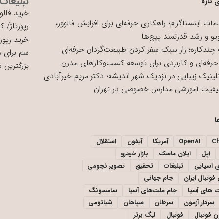
تبلیغات
 تازه
خرید فالوو
ات اینستاگرام؛ راهکاری حرفه‌ای برای افزایش فالوور،
رپورتاژ
/
کی
یو و رشد قدرتمند پیج‌ها
خرید رپورت
چندکاره؛ راز سبک سفر کردن طبیعت‌گردان حرفه‌ای
سم برای 
حرفه‌ای و کاربردی برای توسعه کسب‌وکارهای مدرن
بزرگترین 
لینیک زیبایی در نزدیک شهر اندیشه؛ دکتر مریم خیرآبادی
یفیت آموزشی مدارس خصوصی در تهران
ا
C
OpenAI
آمریکا
آیفون
استقلال
اپل
ایلان ماسک
بازار خودرو
ی آسیایی
تبلیغات
تحقیق
تصویر نجومی
فوتبال ایران
جام جهانی
 های آسیا
جام ملت‌های آسیا
سامسونگ
سردار آزمون
سرطان
سپاهان
شیائومی
ن فوتبال
فوتبال
لیگ برتر