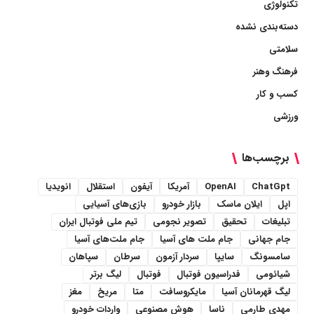
تکنولوژی
دسته‌بندی نشده
سلامتی
فرهنگ وهنر
کسب و کار
ورزشی
برچسب‌ها
ChatGpt
OpenAI
آمریکا
آیفون
استقلال
انویدیا
اپل
ایلان ماسک
بازار خودرو
بازی‌های آسیایی
تبلیغات
تحقیق
تصویر نجومی
تیم ملی فوتبال ایران
جام جهانی
جام ملت های آسیا
جام ملت‌های آسیا
سامسونگ
سایپا
سردار آزمون
سرطان
سپاهان
شیائومی
فدراسیون فوتبال
فوتبال
لیگ برتر
لیگ قهرمانان آسیا
مایکروسافت
متا
مریخ
مغز
مهدی طارمی
ناسا
هوش مصنوعی
واردات خودرو