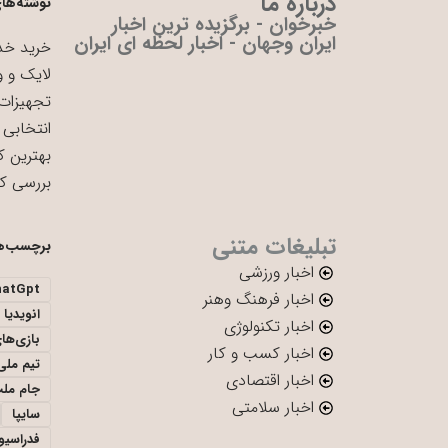
درباره ما
نوشته‌های
خبرخوان - برگزیده ترین اخبار
ایران وجهان - اخبار لحظه ای ایران
خرید خدم
لایک و و
تجهیزات 
انتخابی 
بهترین ک
بررسی ک
تبلیغات متنی
برچسب‌ه
اخبار ورزشی
hatGpt
اخبار فرهنگ وهنر
انویدیا
اخبار تکنولوژی
بازی‌ها
اخبار کسب و کار
تیم ملی 
اخبار اقتصادی
جام ملت
اخبار سلامتی
سایپا
فدراسیو