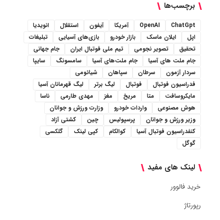
برچسب‌ها
ChatGpt
OpenAI
آمریکا
آیفون
استقلال
انویدیا
اپل
ایلان ماسک
بازار خودرو
بازی‌های آسیایی
تبلیغات
تحقیق
تصویر نجومی
تیم ملی فوتبال ایران
جام جهانی
جام ملت های آسیا
جام ملت‌های آسیا
سامسونگ
سایپا
سردار آزمون
سرطان
سپاهان
شیائومی
فدراسیون فوتبال
فوتبال
لیگ برتر
لیگ قهرمانان آسیا
مایکروسافت
متا
مریخ
مغز
مهدی طارمی
ناسا
هوش مصنوعی
واردات خودرو
وزارت ورزش و جوانان
وزیر ورزش و جوانان
پرسپولیس
چین
کشتی آزاد
کنفدراسیون فوتبال آسیا
کوالکام
کپی لینک
گلکسی
گوگل
لینک های مفید
خرید فالوور
رپورتاژ