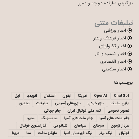
بزرگترین سازنده دریچه و دمپر
تبلیغات متنی
اخبار ورزشی
اخبار فرهنگ وهنر
اخبار تکنولوژی
اخبار کسب و کار
اخبار اقتصادی
اخبار سلامتی
برچسب‌ها
ChatGpt
OpenAI
آمریکا
آیفون
استقلال
انویدیا
اپل
ایلان ماسک
بازار خودرو
بازی‌های آسیایی
تبلیغات
تحقیق
تصویر نجومی
تیم ملی فوتبال ایران
جام جهانی
جام ملت های آسیا
جام ملت‌های آسیا
سامسونگ
سایپا
سردار آزمون
سرطان
سپاهان
شیائومی
فدراسیون فوتبال
فوتبال
لیگ برتر
لیگ قهرمانان آسیا
مایکروسافت
متا
مریخ