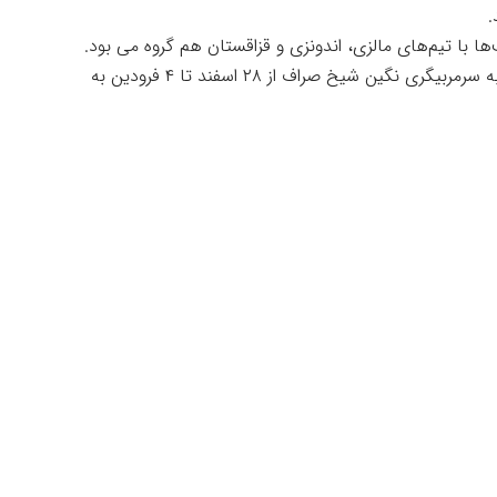
‌ها با تیم‌های مالزی، اندونزی و قزاقستان هم گروه می بود.
هانا شعبان پور، ملینا عباس زاده و گلسا رحیمیان به سرمربیگری نگین شیخ صراف از ۲۸ اسفند تا ۴ فرودین به