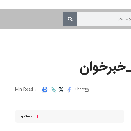
د_خبرخوان
1 Min Read
Share
جستجو