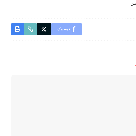
یس
فیسبوک