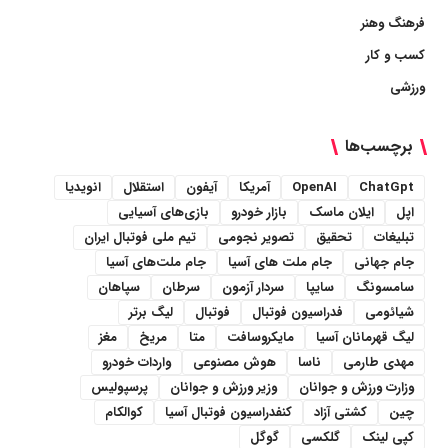
فرهنگ وهنر
کسب و کار
ورزشی
برچسب‌ها
ChatGpt
OpenAI
آمریکا
آیفون
استقلال
انویدیا
اپل
ایلان ماسک
بازار خودرو
بازی‌های آسیایی
تبلیغات
تحقیق
تصویر نجومی
تیم ملی فوتبال ایران
جام جهانی
جام ملت های آسیا
جام ملت‌های آسیا
سامسونگ
سایپا
سردار آزمون
سرطان
سپاهان
شیائومی
فدراسیون فوتبال
فوتبال
لیگ برتر
لیگ قهرمانان آسیا
مایکروسافت
متا
مریخ
مغز
مهدی طارمی
ناسا
هوش مصنوعی
واردات خودرو
وزارت ورزش و جوانان
وزیر ورزش و جوانان
پرسپولیس
چین
کشتی آزاد
کنفدراسیون فوتبال آسیا
کوالکام
کپی لینک
گلکسی
گوگل