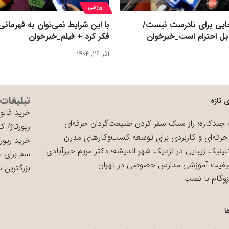
ورزشی
یی برای نادرست نیست/
با این شرایط نمی‌توان به قهرمانی
بل احترام است_خبرخوان
فکر کرد + فیلم_خبرخوان
آذر ۲۶, ۱۴۰۴
تبلیغات
 تازه
خرید فالوو
چندکاره؛ راز سبک سفر کردن طبیعت‌گردان حرفه‌ای
رپورتاژ
/
کی
حرفه‌ای و کاربردی برای توسعه کسب‌وکارهای مدرن
خرید رپورت
لینیک زیبایی در نزدیک شهر اندیشه؛ دکتر مریم خیرآبادی
سم برای 
یفیت آموزشی مدارس خصوصی در تهران
بزرگترین 
زوگام با نصب
ا