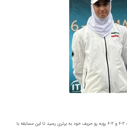
در قسمت دونفره نیز تیم دختران کشورمان با نتیجه ۲-۶ و ۲-۶ روبه رو حریف خود به برتری رسید تا این مسابقه با