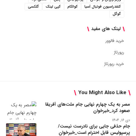
کنفدراسیون فوتبال آسیا
کوالکام
کپی لینک
گلکسی
گوگل
لینک های مفید
خرید فالوور
رپورتاژ
خرید رپورتاژ
You Might Also Like
مصر به یک چهارم نهایی جام ملت‌های آفریقا
صعود کرد_خبرخوان
دی ۱۶, ۱۴۰۴
جام حذفی جایی برای نادرست نیست/
پرسپولیس قابل احترام است_خبرخوان