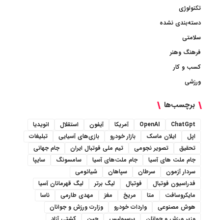
تکنولوژی
دسته‌بندی نشده
سلامتی
فرهنگ وهنر
کسب و کار
ورزشی
برچسب‌ها
ChatGpt
OpenAI
آمریکا
آیفون
استقلال
انویدیا
اپل
ایلان ماسک
بازار خودرو
بازی‌های آسیایی
تبلیغات
تحقیق
تصویر نجومی
تیم ملی فوتبال ایران
جام جهانی
جام ملت های آسیا
جام ملت‌های آسیا
سامسونگ
سایپا
سردار آزمون
سرطان
سپاهان
شیائومی
فدراسیون فوتبال
فوتبال
لیگ برتر
لیگ قهرمانان آسیا
مایکروسافت
متا
مریخ
مغز
مهدی طارمی
ناسا
هوش مصنوعی
واردات خودرو
وزارت ورزش و جوانان
وزیر ورزش و جوانان
پرسپولیس
چین
کشتی آزاد