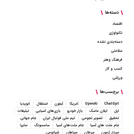
دسته‌ها
اقتصاد
تکنولوژی
دسته‌بندی نشده
سلامتی
فرهنگ وهنر
کسب و کار
ورزشی
برچسب‌ها
ChatGpt
OpenAI
آمریکا
آیفون
استقلال
انویدیا
اپل
ایلان ماسک
بازار خودرو
بازی‌های آسیایی
تبلیغات
تحقیق
تصویر نجومی
تیم ملی فوتبال ایران
جام جهانی
جام ملت های آسیا
جام ملت‌های آسیا
سامسونگ
سایپا
سردار آزمون
سرطان
سپاهان
شیائومی