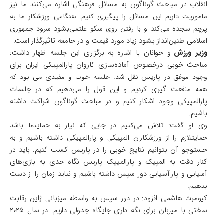
انقلاب در مباحث گوناگون به مسائل فرهنگی اشاره می‌کنند ما نیز
ماموریت داریم این مسائل را پیگیری کنیم. هنگامی ورزشکار ما به
پرچم سجده می‌کند و با رفتن روی سکو علتمی‌بشود سرود جمهوری
اسلامی طنین‌انداز بشود زیاد مورد قیمت و در جامعه تاثیرگذار است.
وزیر ورزش
و جوانان با اشاره به برگزاری این جلسه اظهار داشت:
مباحث خوبی درخصوص آماده‌سازی کاروان پارالمپیکی ایران برای
وجود موفق در پاریس نقل شد. جلسه خوب و مفیدی می بود که
همه منفعت گیری کردیم و این قول را می‌دهیم که در جلسات
پارالمپیکی وجود اشکار کنیم و در مباحث گوناگون شراکت داشته
باشیم.
وی او گفت: تلاش می‌کنیم در جایی که نیاز به حمایتما باشد
حمایتلازم را از ورزشکاران المپیکی و پارالمپیکی داشته باشیم و به
جستوجو آن بتوانیم نتایج خوبی را در پاریس کسب کنیم. باید در
کنار دقت به المپیک و پارالمیپک پاریس نگاه جدی به بازی‌های
آسیایی و پاراآسیایی دور سپس داشته باشیم و نباید زمان را از دست
بدهیم.
کیومرث هاشمی افزود: در دور سپس به واسطه میزبانی ژاپن رقابت
سختی با میزبان برای نگه داری جایگاه جدولی داریم. در سال ۲۰۲۵