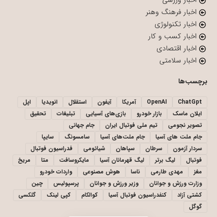
اخبار ورزشی
اخبار فرهنگ وهنر
اخبار تکنولوژی
اخبار کسب و کار
اخبار اقتصادی
اخبار سلامتی
برچسب‌ها
ChatGpt
OpenAI
آمریکا
آیفون
استقلال
انویدیا
اپل
ایلان ماسک
بازار خودرو
بازی‌های آسیایی
تبلیغات
تحقیق
تصویر نجومی
تیم ملی فوتبال ایران
جام جهانی
جام ملت های آسیا
جام ملت‌های آسیا
سامسونگ
سایپا
سردار آزمون
سرطان
سپاهان
شیائومی
فدراسیون فوتبال
فوتبال
لیگ برتر
لیگ قهرمانان آسیا
مایکروسافت
متا
مریخ
مغز
مهدی طارمی
ناسا
هوش مصنوعی
واردات خودرو
وزارت ورزش و جوانان
وزیر ورزش و جوانان
پرسپولیس
چین
کشتی آزاد
کنفدراسیون فوتبال آسیا
کوالکام
کپی لینک
گلکسی
گوگل