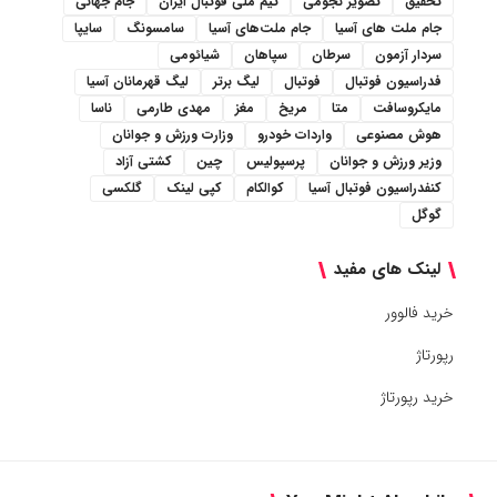
تحقیق
تصویر نجومی
تیم ملی فوتبال ایران
جام جهانی
جام ملت های آسیا
جام ملت‌های آسیا
سامسونگ
سایپا
سردار آزمون
سرطان
سپاهان
شیائومی
فدراسیون فوتبال
فوتبال
لیگ برتر
لیگ قهرمانان آسیا
مایکروسافت
متا
مریخ
مغز
مهدی طارمی
ناسا
هوش مصنوعی
واردات خودرو
وزارت ورزش و جوانان
وزیر ورزش و جوانان
پرسپولیس
چین
کشتی آزاد
کنفدراسیون فوتبال آسیا
کوالکام
کپی لینک
گلکسی
گوگل
لینک های مفید
خرید فالوور
رپورتاژ
خرید رپورتاژ