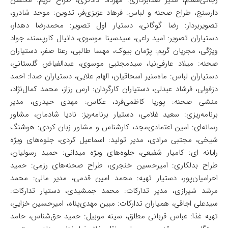
رجائی‌مقدم، مدیر صدابرداری: مهرداد دادگری، طراح گریم: محسن
دارسنج، طراح صحنه و لباس: فرهاد عزیزی‌فر، تدوین: موحد شادرو،
تصویربردار: رضا گوگانی، دستیار اول تصویر: محمدرضا دهدار،
دستیاران تصویر: امید راعی، سیدسینا موسوی، دانیال کارپسند، جواد
ویژگی، مجریان گریم: پژمان بیوک، مهسا طالبی، رعنا صفر، دستیاران
صحنه: میلاد عارفی‌نیا، سیدمجتبی موسوی، عبدالفیاض گلستانی،
دستیاران لباس: ماه‌منیر اسحاقیان، الهام علایی، دستیاران صدا: احمد
دزفولی، فرشاد عبدلی، دستیاران کارگردان: ارس رزاز، محمد کمال‌نژاد،
منشی صحنه: پوریا کاظمی‌فرد، عکاس: مهدی حیدری، مدیر
برنامه‌ریزی: سعید غلامی، دستیار برنامه‌ریز: نادیا شادمان، مشاور
رسانه‌ای: امین اعتمادی‌مجد، کارشناس و مشاور زبان کردی: هوشنگ
شیخی، مجتبی مرادی، مدیر تولید: اسماعیل کردی، جلوه‌های ویژه
رایانه ای: کامیار شفیعی، جلوه‌های ویژه میدانی: حمید رسولیان،
طراح بدلکاری: امیرحسین خنجری، طراح صحنه‌های رزمی: حمید
احرامیان‌پور، دستیار تهیه: محمد امین قدمی، مدیر مالی: محمد
مرشد شیرازی، مدیر تدارکات: محمد جمشیدی، دستیار تدارکات:
سیدعلی اجاقی، همیاران تدارکات: مبین مهدی‌پناه، امیرحسین خزایی،
تهیه غذا: عباس قربانی ‌مطلق، سینه موبیل: حمید حق‌شناس، حامد