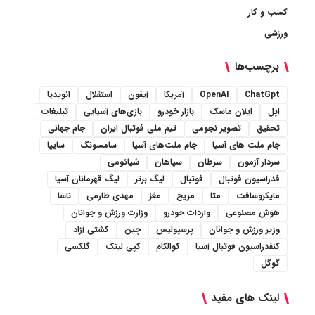
کسب و کار
ورزشی
برچسب‌ها
ChatGpt
OpenAI
آمریکا
آیفون
استقلال
انویدیا
اپل
ایلان ماسک
بازار خودرو
بازی‌های آسیایی
تبلیغات
تحقیق
تصویر نجومی
تیم ملی فوتبال ایران
جام جهانی
جام ملت های آسیا
جام ملت‌های آسیا
سامسونگ
سایپا
سردار آزمون
سرطان
سپاهان
شیائومی
فدراسیون فوتبال
فوتبال
لیگ برتر
لیگ قهرمانان آسیا
مایکروسافت
متا
مریخ
مغز
مهدی طارمی
ناسا
هوش مصنوعی
واردات خودرو
وزارت ورزش و جوانان
وزیر ورزش و جوانان
پرسپولیس
چین
کشتی آزاد
کنفدراسیون فوتبال آسیا
کوالکام
کپی لینک
گلکسی
گوگل
لینک های مفید