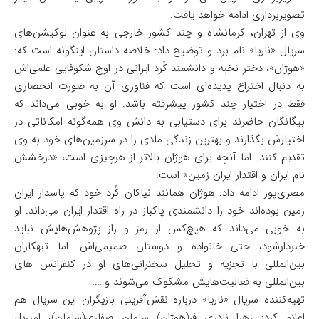
تصویربرداری ادامه خواهد یافت.
وی از تهران، کرمانشاه و چند کشور خارجی به عنوان لوکیشن‌های
سریال «ناریا» نام برد و توضیح داد: خلاصه داستان اینگونه است که:
«هوژان»، دختر نخبه و دانشمند کُرد ایرانی در اوج شکوفایی علمی‌اش
به دنبال اختراع پدیده‌ای است که فناوری آن به صورت انحصاری
فقط در اختیار چند کشور پیشرفته باشد. او به خوبی می‌داند که
بیگانگان حاضرند برای دستیابی به دانش وی همه‌گونه امکاناتی در
اختیارش بگذارند و بهترین زندگی مادی را در سرزمین‌های خود به وی
تقدیم کنند. اما آنچه برای هوژان بالاتر از هرچیزی است، «درخشش
نام ایران و اقتدار ایران زمین» است.
مصری‌پور ادامه داد: هوژان همانند نیاکان کُرد خود که پاسدار ایران
زمین بوده‌اند خود را دانشمندی پاکباز در راه اقتدار ایران می‌داند. او
به خوبی می‌داند که هیچ‌کس از رمز و راز پژوهش‌هایش نباید
خبردارشود، حتی خانواده و دوستان صمیمی‌اش. اما تبهکاران
بین‌المللی با تجزیه و تحلیل سخنرانی‌های او در کنفرانس های
بین‌المللی به فعالیت‌هایش مشکوک می‌شوند و…..
تهیه‌کننده سریال «ناریا» درباره نقش‌آفرینی بازیگران این سریال هم
اعلام کرد: زهرا نادری فر(هوژان) سامان صفاری(سامان)، امیریل