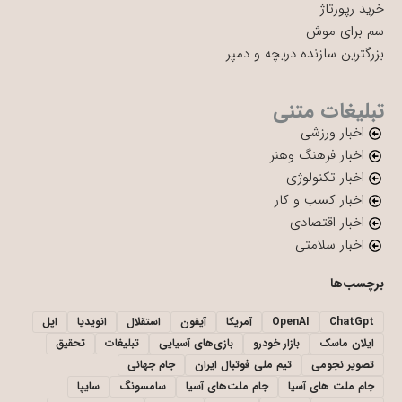
خرید رپورتاژ
سم برای موش
بزرگترین سازنده دریچه و دمپر
تبلیغات متنی
اخبار ورزشی
اخبار فرهنگ وهنر
اخبار تکنولوژی
اخبار کسب و کار
اخبار اقتصادی
اخبار سلامتی
برچسب‌ها
ChatGpt
OpenAI
آمریکا
آیفون
استقلال
انویدیا
اپل
ایلان ماسک
بازار خودرو
بازی‌های آسیایی
تبلیغات
تحقیق
تصویر نجومی
تیم ملی فوتبال ایران
جام جهانی
جام ملت های آسیا
جام ملت‌های آسیا
سامسونگ
سایپا