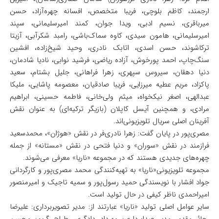
ارجمند، کاظم بلوچی، فریبا متخصص، افسانه چهره‌آزاد، حسن
میرباقری، نسیم ادبی، ویدا جوان، کمند امیرسلیمانی، سپند
امیرسلیمانی، هامون سیدی، کاوه سماک‌باشی، رامبد شکرآبی، آزیتا
ترکاشوند، حسن اسدی، اتابک نادری، وحید شیخ‌زاده، افشین
سنگ‌چاپ، احمد پورخوش، آزاده ریاضی، فرشید نوابی، نادیا شادمان،
دنیا دهقان، سیروس سپهری، زهرا فراهانی، جلیل بشتام، سعید
پاکزاد، مریم عطیه میرزایی، فریبا صادقیان، معصومه پاشایی، ملیکا
عبدالهی، اصغر نیکخواه، میثم ولی‌خانی، فاطمه حسینی، ابراهیم
مرادی، و همچنین آیسل کاپلان (بازیگر ترکیه‌ای) به عنوان نقش
آفرینان اصلی سریال تلویزیونی‌اند.
مصری‌پور در پایان گفت: زهرا نادری‌فر در نقش «هوژان»، محمدسعید
فرازمند در نقش «سوران» و دنیا فتحی در نقش «مستانه» از جمله
چهره‌های جدیدی هستند که در مجموعه «ناریا» معرفی می‌شوند.
مجموعه تلویزیونی«ناریا» به تهیه‌کنندگی محمد مصری‌پور و کارگردانی
جواد افشار با نویسندگی حمید رسول‌پور و سمیه تاجیک و امیرمنصور
امیراحمدی ناظر کیفی در حال تولید است.
سایر عوامل اصلی تولید «ناریا» عبارتند از: مدیر تصویربرداری: علیرضا