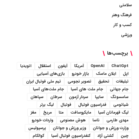
سلامتی
فرهنگ وهنر
کسب و کار
ورزشی
برچسب‌ها
ChatGpt
OpenAI
آمریکا
آیفون
استقلال
انویدیا
اپل
ایلان ماسک
بازار خودرو
بازی‌های آسیایی
تبلیغات
تحقیق
تصویر نجومی
تیم ملی فوتبال ایران
جام جهانی
جام ملت های آسیا
جام ملت‌های آسیا
سامسونگ
سایپا
سردار آزمون
سرطان
سپاهان
شیائومی
فدراسیون فوتبال
فوتبال
لیگ برتر
لیگ قهرمانان آسیا
مایکروسافت
متا
مریخ
مغز
مهدی طارمی
ناسا
هوش مصنوعی
واردات خودرو
وزارت ورزش و جوانان
وزیر ورزش و جوانان
پرسپولیس
چین
کشتی آزاد
کنفدراسیون فوتبال آسیا
کوالکام