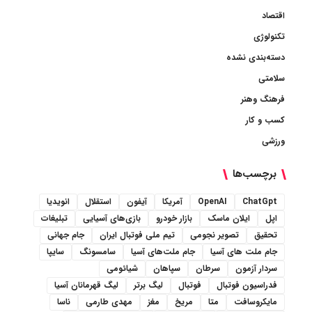
اقتصاد
تکنولوژی
دسته‌بندی نشده
سلامتی
فرهنگ وهنر
کسب و کار
ورزشی
برچسب‌ها
ChatGpt
OpenAI
آمریکا
آیفون
استقلال
انویدیا
اپل
ایلان ماسک
بازار خودرو
بازی‌های آسیایی
تبلیغات
تحقیق
تصویر نجومی
تیم ملی فوتبال ایران
جام جهانی
جام ملت های آسیا
جام ملت‌های آسیا
سامسونگ
سایپا
سردار آزمون
سرطان
سپاهان
شیائومی
فدراسیون فوتبال
فوتبال
لیگ برتر
لیگ قهرمانان آسیا
مایکروسافت
متا
مریخ
مغز
مهدی طارمی
ناسا