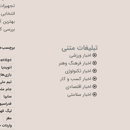
تجهیزات 
انتخابی 
بهترین ک
بررسی ک
تبلیغات متنی
برچسب‌ه
اخبار ورزشی
hatGpt
اخبار فرهنگ وهنر
انویدیا
اخبار تکنولوژی
بازی‌ها
اخبار کسب و کار
تیم ملی 
اخبار اقتصادی
جام ملت
اخبار سلامتی
سایپا
فدراسیو
لیگ قهر
مغز
واردات 