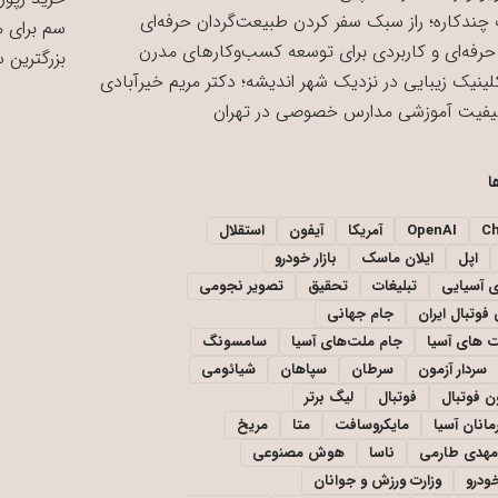
چندکاره؛ راز سبک سفر کردن طبیعت‌گردان حرفه‌ای
سم برای 
حرفه‌ای و کاربردی برای توسعه کسب‌وکارهای مدرن
بزرگترین 
لینیک زیبایی در نزدیک شهر اندیشه؛ دکتر مریم خیرآبادی
یفیت آموزشی مدارس خصوصی در تهران
ا
C
OpenAI
آمریکا
آیفون
استقلال
اپل
ایلان ماسک
بازار خودرو
ی آسیایی
تبلیغات
تحقیق
تصویر نجومی
فوتبال ایران
جام جهانی
 های آسیا
جام ملت‌های آسیا
سامسونگ
سردار آزمون
سرطان
سپاهان
شیائومی
ن فوتبال
فوتبال
لیگ برتر
مانان آسیا
مایکروسافت
متا
مریخ
مهدی طارمی
ناسا
هوش مصنوعی
خودرو
وزارت ورزش و جوانان