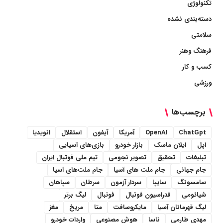
تکنولوژی
دسته‌بندی نشده
سلامتی
فرهنگ وهنر
کسب و کار
ورزشی
برچسب‌ها
ChatGpt
OpenAI
آمریکا
آیفون
استقلال
انویدیا
اپل
ایلان ماسک
بازار خودرو
بازی‌های آسیایی
تبلیغات
تحقیق
تصویر نجومی
تیم ملی فوتبال ایران
جام جهانی
جام ملت های آسیا
جام ملت‌های آسیا
سامسونگ
سایپا
سردار آزمون
سرطان
سپاهان
شیائومی
فدراسیون فوتبال
فوتبال
لیگ برتر
لیگ قهرمانان آسیا
مایکروسافت
متا
مریخ
مغز
مهدی طارمی
ناسا
هوش مصنوعی
واردات خودرو