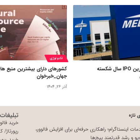
تکنولوژی
رکورد بزرگ‌ترین IPO سال شکسته
کشورهای دارای بیشترین منبع ها
جهان_خبرخوان
آذر ۲۶, ۱۴۰۴
تبلیغات
 تازه
خرید فالوو
ات اینستاگرام؛ راهکاری حرفه‌ای برای افزایش فالوور،
رپورتاژ
/
کی
یو و رشد قدرتمند پیج‌ها
خرید رپورت