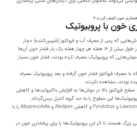
یوتیکی می‌تواند به‌عنوان مکملی برای درمان‌های سنتی پرفشاری
پرفشاری خون کشف کردند ۴
ی خون با پروبیوتیک
بیوتیک را روی موش‌هایی که پس از مصرف آب و فروکتوز (شیرین‌کننده) دچار
پرفشاری خون شده بودند، آزمایش کردند. سپس در طول بیش از ۱۶ هفته هر چهار هفته یک بار فشار خون آن‌ها
 موش‌هایی که پروبیوتیک مصرف کرده بودند، فشار خون بسیار
که با مصرف فروکتوز فشار خون گرفته و بعد پروبیوتیک مصرف
یده بودند، مشاهده نکردند.
 سطح فروکتوز بالا در موش‌ها به افزایش باکتروئیدها و کاهش
وبیوتیک‌ها این سطوح را به حد گروه کنترل برمی‌گرداند.
افزون‌براین، دانشمندان افزایش سطح باکتری‌های Lawsonia و Pyrolobus و کاهش Alistipes و Alloprevotella را با
نی بزرگ هستند تا اثر این پروبیوتیک‌ها را برای پرفشاری خون در