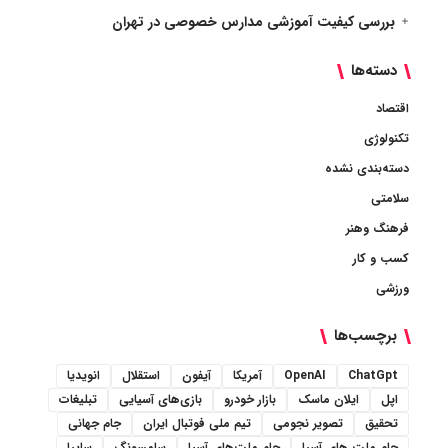
بررسی کیفیت آموزشی مدارس خصوصی در تهران
دسته‌ها
اقتصاد
تکنولوژی
دسته‌بندی نشده
سلامتی
فرهنگ وهنر
کسب و کار
ورزشی
برچسب‌ها
ChatGpt
OpenAI
آمریکا
آیفون
استقلال
انویدیا
اپل
ایلان ماسک
بازار خودرو
بازی‌های آسیایی
تبلیغات
تحقیق
تصویر نجومی
تیم ملی فوتبال ایران
جام جهانی
جام ملت های آسیا
جام ملت‌های آسیا
سامسونگ
سایپا