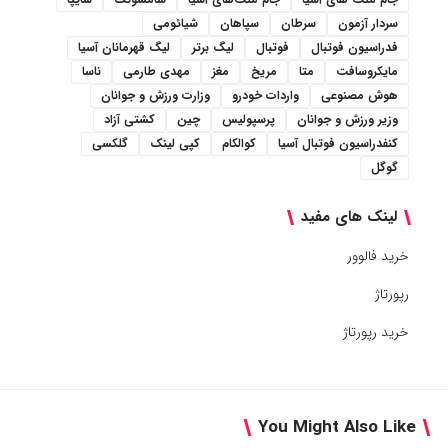
سردار آزمون
سرطان
سپاهان
شیائومی
فدراسیون فوتبال
فوتبال
لیگ برتر
لیگ قهرمانان آسیا
مایکروسافت
متا
مریخ
مغز
مهدی طارمی
ناسا
هوش مصنوعی
واردات خودرو
وزارت ورزش و جوانان
وزیر ورزش و جوانان
پرسپولیس
چین
کشتی آزاد
کنفدراسیون فوتبال آسیا
کوالکام
کپی لینک
گلکسی
گوگل
لینک های مفید
خرید فالوور
رپورتاژ
خرید رپورتاژ
You Might Also Like