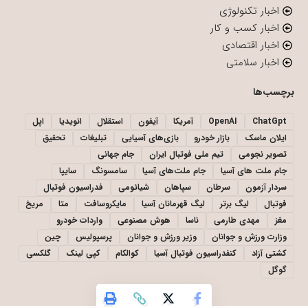
اخبار تکنولوژی
اخبار کسب و کار
اخبار اقتصادی
اخبار سلامتی
برچسب‌ها
ChatGpt
OpenAI
آمریکا
آیفون
استقلال
انویدیا
اپل
ایلان ماسک
بازار خودرو
بازی‌های آسیایی
تبلیغات
تحقیق
تصویر نجومی
تیم ملی فوتبال ایران
جام جهانی
جام ملت های آسیا
جام ملت‌های آسیا
سامسونگ
سایپا
سردار آزمون
سرطان
سپاهان
شیائومی
فدراسیون فوتبال
فوتبال
لیگ برتر
لیگ قهرمانان آسیا
مایکروسافت
متا
مریخ
مغز
مهدی طارمی
ناسا
هوش مصنوعی
واردات خودرو
وزارت ورزش و جوانان
وزیر ورزش و جوانان
پرسپولیس
چین
کشتی آزاد
کنفدراسیون فوتبال آسیا
کوالکام
کپی لینک
گلکسی
گوگل