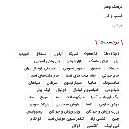
فرهنگ وهنر
کسب و کار
ورزشی
برچسب‌ها
ChatGpt
OpenAI
آمریکا
آیفون
استقلال
انویدیا
اپل
ایلان ماسک
بازار خودرو
بازی‌های آسیایی
تبلیغات
تحقیق
تصویر نجومی
تیم ملی فوتبال ایران
جام جهانی
جام ملت های آسیا
جام ملت‌های آسیا
سامسونگ
سایپا
سردار آزمون
سرطان
سپاهان
شیائومی
فدراسیون فوتبال
فوتبال
لیگ برتر
لیگ قهرمانان آسیا
مایکروسافت
متا
مریخ
مغز
مهدی طارمی
ناسا
هوش مصنوعی
واردات خودرو
وزارت ورزش و جوانان
وزیر ورزش و جوانان
پرسپولیس
چین
کشتی آزاد
کنفدراسیون فوتبال آسیا
کوالکام
کپی لینک
گلکسی
گوگل