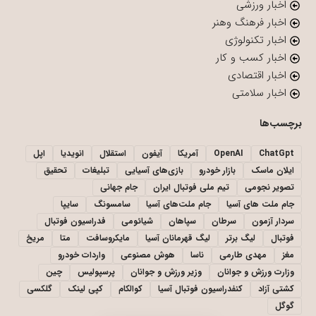
اخبار ورزشی
اخبار فرهنگ وهنر
اخبار تکنولوژی
اخبار کسب و کار
اخبار اقتصادی
اخبار سلامتی
برچسب‌ها
ChatGpt
OpenAI
آمریکا
آیفون
استقلال
انویدیا
اپل
ایلان ماسک
بازار خودرو
بازی‌های آسیایی
تبلیغات
تحقیق
تصویر نجومی
تیم ملی فوتبال ایران
جام جهانی
جام ملت های آسیا
جام ملت‌های آسیا
سامسونگ
سایپا
سردار آزمون
سرطان
سپاهان
شیائومی
فدراسیون فوتبال
فوتبال
لیگ برتر
لیگ قهرمانان آسیا
مایکروسافت
متا
مریخ
مغز
مهدی طارمی
ناسا
هوش مصنوعی
واردات خودرو
وزارت ورزش و جوانان
وزیر ورزش و جوانان
پرسپولیس
چین
کشتی آزاد
کنفدراسیون فوتبال آسیا
کوالکام
کپی لینک
گلکسی
گوگل