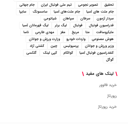
تحقیق
تصویر نجومی
تیم ملی فوتبال ایران
جام جهانی
جام ملت های آسیا
جام ملت‌های آسیا
سامسونگ
سایپا
سردار آزمون
سرطان
سپاهان
شیائومی
فدراسیون فوتبال
فوتبال
لیگ برتر
لیگ قهرمانان آسیا
مایکروسافت
متا
مریخ
مغز
مهدی طارمی
ناسا
هوش مصنوعی
واردات خودرو
وزارت ورزش و جوانان
وزیر ورزش و جوانان
پرسپولیس
چین
کشتی آزاد
کنفدراسیون فوتبال آسیا
کوالکام
کپی لینک
گلکسی
گوگل
لینک های مفید
خرید فالوور
رپورتاژ
خرید رپورتاژ