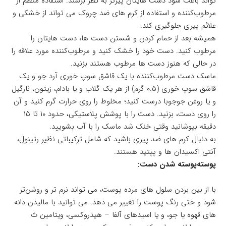
تواند باعث شود دست هایتان پیرتر به نظر برسند. استفاده منظم از
مرطوب‌کننده و استفاده از کرم های ضد چروک می تواند از خشکی و
علائم پیری جلوگیری کند.
همیشه بعد از حمام کردن و شستن دست ها، دست هایتان را
مرطوب کنید. دست خود را خشک کنید و مرطوب‌کننده مورد علاقه را
در حالی که هنوز دست ها مرطوب هستند بزنید.
ماسک دست مرطوب‌کننده با یک قاشق سوپ خوری آرد جو و یک
قاشق سوپ خوری (۰.۵ گرم) از هر یک گلاب و یا بادام، زیتون، نارگیل
و یا روغن جوجوبا درست کنید؛ مخلوط را روی حرارت گرم کنید و آن
را روی دست، بزنید. دست را با پوشش پلاستیکی، حدود ۱۰ تا ۱۵
دقیقه بپوشانید وقتی خنک شد ماسک را با آب بشویید.
به دنبال کرم های ضد پیری باشید که شامل ترکیباتی نظیر رتینول،
آنتی اکسیدان ها و پپتید هستند.
پوسته‌پوسته شدن دست:
با از بین بردن سلول های مرده پوست، می تواند نرم تر و روشن‌تر
شود و حتی رنگ پوست را تغییر می دهد. می توانید با مالیدن دانه
های قهوه یا جو، و یا اسیدهای آلفا – هیدروکسی، ویتامین ث