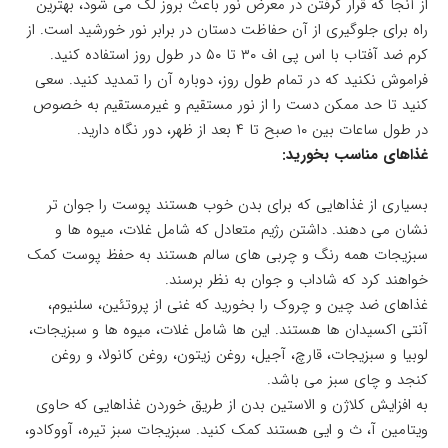
از آنجا که قرار گرفتن در معرض نور باعث بروز لک می شود، بهترین
راه برای جلوگیری از آن حفاظت دستان در برابر نور خورشید است. از
کرم ضد آفتاب با اس پی اف ۳۰ تا ۵۰ در طول روز استفاده کنید.
فراموش نکنید که در تمام طول روز، دوباره آن را تمدید کنید. سعی
کنید تا حد ممکن دست را از نور مستقیم و غیرمستقیم به خصوص
در طول ساعات بین ۱۰ صبح تا ۴ بعد از ظهر، دور نگاه دارید.
غذاهای مناسب بخورید:
بسیاری از غذاهایی که برای بدن خوب هستند پوست را جوان تر
نشان می دهند. داشتن رژیم متعادل که شامل غلات، میوه ها و
سبزیجات همه رنگ و چربی های سالم هستند به حفظ پوست کمک
خواهند کرد که شاداب و جوان به نظر برسند.
غذاهای ضد چین و چروک را بخورید که غنی از پروتئین، سلنیوم،
آنتی اکسیدان ها هستند. این ها شامل غلات، میوه ها و سبزیجات،
لوبیا و سبزیجات، قارچ، آجیل، روغن زیتون، روغن کانولا، و روغن
کنجد و چای سبز می باشد.
به افزایش کلاژن و الاستین بدن از طریق خوردن غذاهایی که حاوی
ویتامین آ، ث و ایی هستند کمک کنید. سبزیجات سبز تیره، آووکادو،