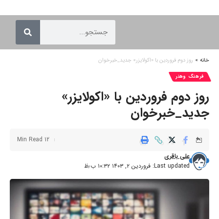
خانه
»
روز دوم فروردین با «اکولایزر» جدید_خبرخوان
فرهنگ وهنر
روز دوم فروردین با «اکولایزر»
جدید_خبرخوان
12 Min Read
علی باقری
Last updated: فروردین ۲, ۱۴۰۳ ۱۰:۳۲ ب٫ظ