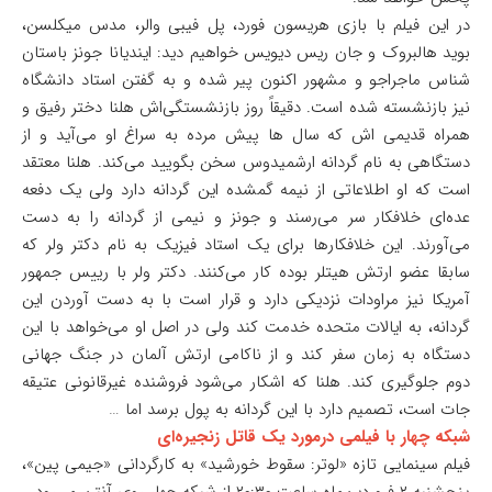
در این فیلم با بازی هریسون فورد، پل فیبی والر، مدس میکلسن،
بوید هالبروک و جان ریس دیویس خواهیم دید: ایندیانا جونز باستان
شناس ماجراجو و مشهور اکنون پیر شده و به گفتن استاد دانشگاه
نیز بازنشسته شده است. دقیقاً روز بازنشستگی‌اش هلنا دختر رفیق و
همراه قدیمی اش که سال ها پیش مرده به سراغ او می‌آید و از
دستگاهی به نام گردانه ارشمیدوس سخن بگویید می‌کند. هلنا معتقد
است که او اطلاعاتی از نیمه گمشده این گردانه دارد ولی یک دفعه
عده‌ای خلافکار سر می‌رسند و جونز و نیمی از گردانه را به دست
می‌آورند. این خلافکارها برای یک استاد فیزیک به نام دکتر ولر که
سابقا عضو ارتش هیتلر بوده کار می‌کنند. دکتر ولر با رییس جمهور
آمریکا نیز مراودات نزدیکی دارد و قرار است با به دست آوردن این
گردانه، به ایالات متحده خدمت کند ولی در اصل او می‌خواهد با این
دستگاه به زمان سفر کند و از ناکامی ارتش آلمان در جنگ جهانی
دوم جلوگیری کند. هلنا که اشکار می‌شود فروشنده غیرقانونی عتیقه
جات است، تصمیم دارد با این گردانه به پول برسد اما …
شبکه چهار با فیلمی درمورد یک قاتل زنجیره‌ای
فیلم سینمایی تازه «لوتر: سقوط خورشید» به کارگردانی «جیمی پین»،