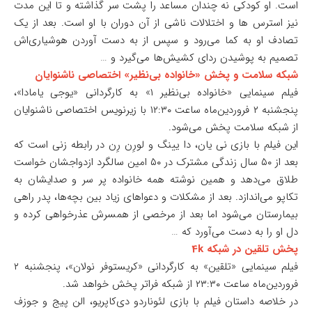
است. او کودکی نه چندان مساعد را پشت سر گذاشته و تا این مدت
نیز استرس ها و اختلالات ناشی از آن دوران با او است. بعد از یک
تصادف او به کما می‌رود و سپس از به دست آوردن هوشیاری‌اش
تصمیم به پوشیدن ردای کشیش‌ها می‌گیرد و …
شبکه سلامت و پخش «خانواده بی‌نظیر» اختصاصی ناشنوایان
فیلم سینمایی «خانواده بی‌نظیر ۱» به کارگردانی «یوجی یامادا»،
پنجشنبه ۲ فروردین‌ماه ساعت ۱۲:۳۰ با زیرنویس اختصاصی ناشنوایان
از شبکه سلامت پخش می‌شود.
این فیلم با بازی نی یان، دا یینگ و لورِن رِن در رابطه زنی است که
بعد از ۵۰ سال زندگی مشترک در ۵۰ امین سالگرد ازدواجشان خواست
طلاق می‌دهد و همین نوشته همه خانواده پر سر و صدایشان به
تکاپو می‌اندازد. بعد از مشکلات و دعواهای زیاد بین بچه‌ها، پدر راهی
بیمارستان می‌شود اما بعد از مرخصی از همسرش عذرخواهی کرده و
دل او را به دست می‌آورد که …
پخش تلقین در شبکه 4k
فیلم سینمایی «تلقین» به کارگردانی «کریستوفر نولان»، پنجشنبه ۲
فروردین‌ماه ساعت ۲۳:۳۰ از شبکه فراتر پخش خواهد شد.
در خلاصه داستان فیلم با بازی لئوناردو دی‌کاپریو، الن پیج و جوزف