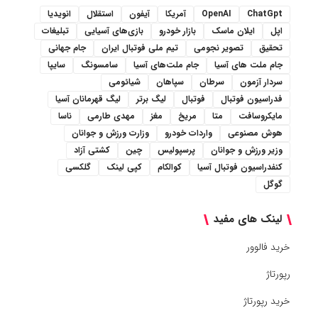
ChatGpt
OpenAI
آمریکا
آیفون
استقلال
انویدیا
اپل
ایلان ماسک
بازار خودرو
بازی‌های آسیایی
تبلیغات
تحقیق
تصویر نجومی
تیم ملی فوتبال ایران
جام جهانی
جام ملت های آسیا
جام ملت‌های آسیا
سامسونگ
سایپا
سردار آزمون
سرطان
سپاهان
شیائومی
فدراسیون فوتبال
فوتبال
لیگ برتر
لیگ قهرمانان آسیا
مایکروسافت
متا
مریخ
مغز
مهدی طارمی
ناسا
هوش مصنوعی
واردات خودرو
وزارت ورزش و جوانان
وزیر ورزش و جوانان
پرسپولیس
چین
کشتی آزاد
کنفدراسیون فوتبال آسیا
کوالکام
کپی لینک
گلکسی
گوگل
لینک های مفید
خرید فالوور
رپورتاژ
خرید رپورتاژ