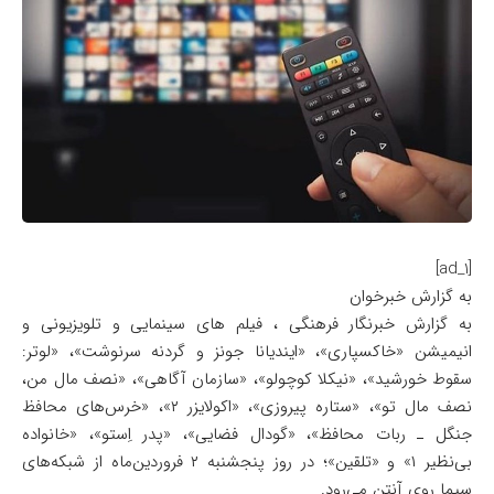
[ad_1]
به گزارش خبرخوان
به گزارش خبرنگار فرهنگی ، فیلم‌ های سینمایی و تلویزیونی و
انیمیشن «خاکسپاری»، «ایندیانا جونز و گردنه سرنوشت»، «لوتر:
سقوط خورشید»، «نیکلا کوچولو»، «سازمان آگاهی»، «نصف مال من،
نصف مال تو»، «ستاره پیروزی»، «اکولایزر ۲»، «خرس‌های محافظ
جنگل ـ ربات محافظ»، «گودال فضایی»، «پدر اِستو»، «خانواده
بی‌نظیر ۱» و «تلقین»؛ در روز پنجشنبه ۲ فروردین‌ماه از شبکه‌های
سیما روی آنتن می‌رود.