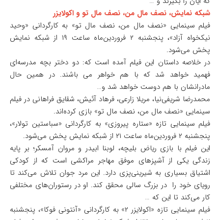
که ایان را بگیرند و …
شبکه نمایش، نصف مال من، نصف مال تو و اکولایزر
فیلم سینمایی «نصف مال من، نصف مال تو» به کارگردانی «وحید
نیکخواه آزاد»، پنجشنبه ۲ فروردین‌ماه ساعت ۱۹ از شبکه نمایش
پخش می‌شود.
در خلاصه داستان این فیلم آمده است که: دو دختر بچه مدرسه‌ای
فهمید خواهد شد که با هم خواهر می باشند. در همین حال
مادرانشان با هم دوست خواهد شد و…
محمدرضا شریفی‌نیا، مریلا زارعی، فرهاد آئیش، شقایق فراهانی در فیلم
سینمایی «نصف مال من، نصف مال تو» بازی کرده‌اند.
فیلم سینمایی تازه «ستاره پیروزی» به کارگردانی «سباستین تولار»،
پنجشنبه ۲ فروردین‌ماه ساعت ۲۱ از شبکه نمایش پخش می‌شود.
این فیلم با بازی ریاض بلیچه، لوبنا ابیدر و مروان آمسکر؛ بر پایه
زندگی یکی از آشپزهای موفق مهاجر مراکشی است که از کودکی
اشتیاق بسیاری به شیرینی‌پزی دارد. این مرد جوان تلاش می‌کند تا
رویای خود را در بزرگ سالی محقق کند. او در رستوران‌های مختلفی
کار می‌کند تا این که …
فیلم سینمایی تازه «اکولایزر ۲» به کارگردانی «آنتونی فوکا»، پنجشنبه