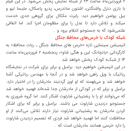
۲ فروردین‌ماه ساعت ۲۳ از شبکه نمایش پخش می‌شود. در این فیلم
با بازی دنزل واشنگتن، اشتون ساندرس، پدرو پاسکال، ملیسا لیو و
بیل پولمن خواهیم دید: رابرت مک‎کال برای گروهی جدی خدمت
می‎کند و تلاش دارد تا عدل را برای مظلومان اجرا کند. اما اتفاقی
علتمی‌‎شود که به جستوجو انتقام برود و …
شبکه کودک با خرس‌های محافظ جنگل
انیمیشن سینمایی تازه «خرس های محافظ جنگل ـ ربات محافظ» به
کارگردانی «یانچانگ لین و هگی شاو»، پنجشنبه ۲ فروردین‌ماه ساعت
۱۴ از شبکـه کودک پخش خواهد شد.
در این انیمیشن خواهیم دید: برامبل و برایر برای شرکت در نمایشگاه
رباتیک با ویل راهی خواهد شد و در آنجا با مهندس رباتیکی آشنا
خواهد شد و می‌فهمند که او اویز گردنبند مادرشان را در اختیار دارد.
برامبل و برایر که در کودکی از مادرشان جدا شده‌اند فهمید خواهد شد
که می‌توانند او را با پشتیبانی شارلوت اشکار کنند. اما گروه شروری به
جستوجو دزدیدن شارلوت می باشند. برامبل و برایر که برای اشکار
کردن مادرشان به پشتیبانی شارلوت نیاز دارند تلاش می‌کنند از او
محافظت کنند اما فهمید خواهد شد فردی که تصمیم دزدیدن شارلوت
را دارد خرسی همانند مادرشان است که …