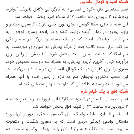
شبکه امید و گودال فضایی
فیلم سینمایی تازه «گودال فضایی» به کارگردانی «کایل پاتریک آلوارز»،
پنجشنبه ۲ فروردین‌ماه ساعت ۱۷ از شبکه امید پخش خواهد شد.
این فیلم با بازی مکنا گریس، بردی نون، بیلی بارات، کارسون مینیار و
پایپر روبیو؛ در زمان آینده روایت شده و در رابطه پسری نوجوان به
نام کالب چانینگ است که در یک مستعمره بزرگ در ماه زندگی
می‌کند. قرار است کالب بعد از مرگ پدرش به سیاره‌ای دوردست به
نام امگا که همانند زمین است منتقل شود، اما پیش از رفتن برای
برآورده کردن آخرین آرزوی پدرش، به همراه سه دوست صمیمی‌ خود،
سفری را برای کاوش در یک گودال افسانه‌ای در ماه اغاز می‌کنند. در
این مسیر دختری نوجوان هم که تازه از زمین امده با آنها همراه
می‌شود تا به واسطه اطلاعاتی که دارد به آنها پشتیبانی کند اما …
شبکه افق با یک فیلم تازه
فیلم سینمایی تازه «پدر اِستو» به کارگردانی «روزالیند راس»، پنجشنبه
۲ فروردین‌ماه ساعت ۱۳ از شبکه افق پخش خواهد شد.
این فیلم با بازی مارک والبرگ، مل گیبسون، جکی ویور و ترزا رویز؛
داستان واقعی زندگی مردی است که به سفری شگفت و متفاوت
می‌رود. استوارت لانگ همه زندگی‌اش را در رینگ بوکس، مشت زده