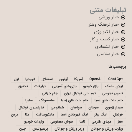
تبلیغات متنی
اخبار ورزشی
اخبار فرهنگ وهنر
اخبار تکنولوژی
اخبار کسب و کار
اخبار اقتصادی
اخبار سلامتی
برچسب‌ها
ChatGpt
OpenAI
آمریکا
آیفون
استقلال
انویدیا
اپل
ایلان ماسک
بازار خودرو
بازی‌های آسیایی
تبلیغات
تحقیق
تصویر نجومی
تیم ملی فوتبال ایران
جام جهانی
جام ملت های آسیا
جام ملت‌های آسیا
سامسونگ
سایپا
سردار آزمون
سرطان
سپاهان
شیائومی
فدراسیون فوتبال
فوتبال
لیگ برتر
لیگ قهرمانان آسیا
مایکروسافت
متا
مریخ
مغز
مهدی طارمی
ناسا
هوش مصنوعی
واردات خودرو
وزارت ورزش و جوانان
وزیر ورزش و جوانان
پرسپولیس
چین