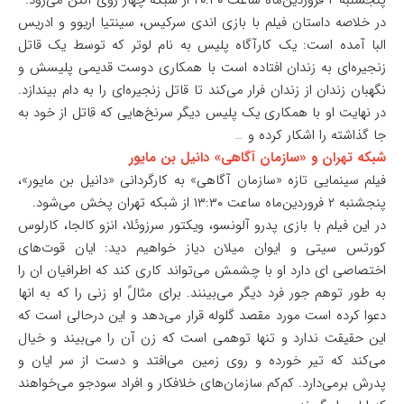
پنجشنبه ۲ فروردین‌ماه ساعت ۲۰:۳۰ از شبکه چهار روی آنتن می‌رود.
در خلاصه داستان فیلم با بازی اندی سرکیس، سینتیا اریوو و ادریس
البا آمده است: یک کارآگاه پلیس به نام لوتر که توسط یک قاتل
زنجیره‌ای به زندان افتاده است با همکاری دوست قدیمی پلیسش و
نگهبان زندان از زندان فرار می‌کند تا قاتل زنجیره‌ای را به دام بیندازد.
در نهایت او با همکاری یک پلیس دیگر سرنخ‌هایی که قاتل از خود به
جا گذاشته را اشکار کرده و …
شبکه تهران و «سازمان آگاهی» دانیل بن مایور
فیلم سینمایی تازه «سازمان آگاهی» به کارگردانی «دانیل بن مایور»،
پنجشنبه ۲ فروردین‌ماه ساعت ۱۳:۳۰ از شبکه تهران پخش می‌شود.
در این فیلم با بازی پدرو آلونسو، ویکتور سرزوئلا، انزو کالجا، کارلوس
کورتس سیتی و ایوان میلان دیاز خواهیم دید: ایان قوت‌های
اختصاصی ای دارد او با چشمش می‌تواند کاری کند که اطرافیان ان را
به طور توهم جور فرد دیگر می‌بینند. برای مثالً او زنی را که به انها
دعوا کرده است مورد مقصد گلوله قرار می‌دهد و این درحالی است که
این حقیقت ندارد و تنها توهمی است که زن آن را می‌بیند و خیال
می‌کند که تیر خورده و روی زمین می‌افتد و دست از سر ایان و
پدرش برمی‌دارد. کم‌کم سازمان‌های خلافکار و افراد سودجو می‌خواهند