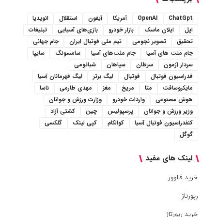
ChatGpt
OpenAI
آمریکا
آیفون
استقلال
انویدیا
اپل
ایلان ماسک
بازار خودرو
بازی‌های آسیایی
تبلیغات
تحقیق
تصویر نجومی
تیم ملی فوتبال ایران
جام جهانی
جام ملت های آسیا
جام ملت‌های آسیا
سامسونگ
سایپا
سردار آزمون
سرطان
سپاهان
شیائومی
فدراسیون فوتبال
فوتبال
لیگ برتر
لیگ قهرمانان آسیا
مایکروسافت
متا
مریخ
مغز
مهدی طارمی
ناسا
هوش مصنوعی
واردات خودرو
وزارت ورزش و جوانان
وزیر ورزش و جوانان
پرسپولیس
چین
کشتی آزاد
کنفدراسیون فوتبال آسیا
کوالکام
کپی لینک
گلکسی
گوگل
لینک های مفید
خرید فالوور
رپورتاژ
خرید رپورتاژ