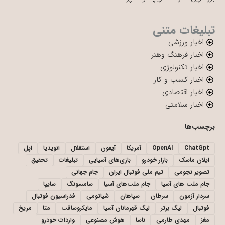
تبلیغات متنی
اخبار ورزشی
اخبار فرهنگ وهنر
اخبار تکنولوژی
اخبار کسب و کار
اخبار اقتصادی
اخبار سلامتی
برچسب‌ها
ChatGpt
OpenAI
آمریکا
آیفون
استقلال
انویدیا
اپل
ایلان ماسک
بازار خودرو
بازی‌های آسیایی
تبلیغات
تحقیق
تصویر نجومی
تیم ملی فوتبال ایران
جام جهانی
جام ملت های آسیا
جام ملت‌های آسیا
سامسونگ
سایپا
سردار آزمون
سرطان
سپاهان
شیائومی
فدراسیون فوتبال
فوتبال
لیگ برتر
لیگ قهرمانان آسیا
مایکروسافت
متا
مریخ
مغز
مهدی طارمی
ناسا
هوش مصنوعی
واردات خودرو