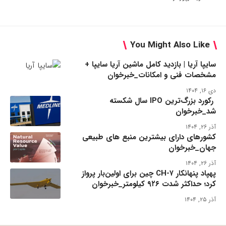
You Might Also Like
سایپا آریا | بازدید کامل ماشین آریا سایپا +
مشخصات فنی و امکانات_خبرخوان
دی ۱۶, ۱۴۰۴
رکورد بزرگ‌ترین IPO سال شکسته
شد_خبرخوان
آذر ۲۶, ۱۴۰۴
کشورهای دارای بیشترین منبع های طبیعی
جهان_خبرخوان
آذر ۲۶, ۱۴۰۴
پهپاد پنهانکار CH-۷ چین برای اولین‌بار پرواز
کرد؛ حداکثر شدت ۹۲۶ کیلومتر_خبرخوان
آذر ۲۵, ۱۴۰۴