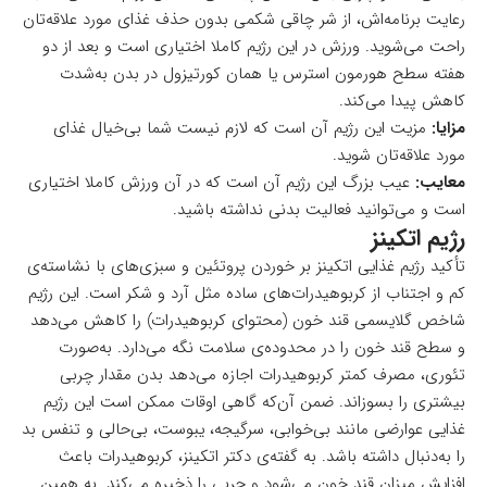
رعایت برنامه‌اش، از شر چاقی شکمی بدون حذف غذای مورد علاقه‌تان
راحت می‌شوید. ورزش در این رژیم کاملا اختیاری است و بعد از دو
هفته سطح هورمون استرس یا همان کورتیزول در بدن به‌شدت
کاهش پیدا می‌کند.
مزایا:
مزیت این رژیم آن است که لازم نیست شما بی‌خیال غذای
مورد علاقه‌تان شوید.
معایب:
عیب بزرگ این رژیم آن است که در آن ورزش کاملا اختیاری
است و می‌توانید فعالیت بدنی نداشته باشید.
رژیم اتکینز
تأکید رژیم غذایی اتکینز بر خوردن پروتئین و سبزی‌های با نشاسته‌ی
کم و اجتناب از کربوهیدرات‌های ساده مثل آرد و شکر است. این رژیم
شاخص گلایسمی قند خون (محتوای کربوهیدرات) را کاهش می‌دهد
و سطح قند خون را در محدوده‌ی سلامت نگه می‌دارد. به‌صورت
تئوری، مصرف کمتر کربوهیدرات اجازه می‌دهد بدن مقدار چربی
بیشتری را بسوزاند. ضمن آن‌که گاهی اوقات ممکن است این رژیم
غذایی عوارضی مانند بی‌خوابی، سرگیجه، یبوست، بی‌حالی و تنفس بد
را به‌دنبال داشته باشد. به گفته‌ی دکتر اتکینز، کربوهیدرات باعث
افزایش میزان قند خون می‌شود و چربی را ذخیره می‌کند. به همین