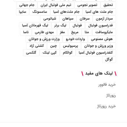
تحقیق
تصویر نجومی
تیم ملی فوتبال ایران
جام جهانی
جام ملت های آسیا
جام ملت‌های آسیا
سامسونگ
سایپا
سردار آزمون
سرطان
سپاهان
شیائومی
فدراسیون فوتبال
فوتبال
لیگ برتر
لیگ قهرمانان آسیا
مایکروسافت
متا
مریخ
مغز
مهدی طارمی
ناسا
هوش مصنوعی
واردات خودرو
وزارت ورزش و جوانان
وزیر ورزش و جوانان
پرسپولیس
چین
کشتی آزاد
کنفدراسیون فوتبال آسیا
کوالکام
کپی لینک
گلکسی
گوگل
لینک های مفید
خرید فالوور
رپورتاژ
خرید رپورتاژ