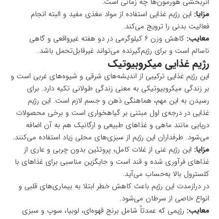
اثربخشی هورمون‌ها چه زمانی است.
مزایا:
این رژیم غذایی استفاده از مواد مغذی مفید و البته انجام
فعالیت بدنی را ترویج می‌کند.
معایب:
کاهش وزن ۶ کیلوگرمی در دو هفته غیرواقعی و گاهی
ناسالم است و برای رژیم‌گیرنده می‌تواند غیرقابل‌تحمل باشد.
رژیم غذایی میکروبیوتیک
این رژیم غذایی ترکیبی از اندیشه‌های شرقی و شیوه‌های غربی است و
بر زندگی میکروبیوتیکی به معنی زندگی طولانی تکیه دارد. برای
رسیدن به این مهم، هماهنگی ذهن و جسم لازم است. این رژیم
غذایی در درجه‌ی اول مبتنی بر گیاهخواری است و برخی محصولات
دریایی مانند ماهی و غذاهای طبیعی و ارگانیک هم به آن اضافه
می‌شود. طرفداران این رژیم از سبزی‌های محلی زیاد استفاده می‌کنند.
مزایا:
این رژیم غنی از غلات کامل، پروتئین بدون چربی و عاری از
غذاهای فرآوری شده و قند است و جایگزین مناسبی برای غذاهای با
کلسترول بالا به‌حساب می‌آید.
در درازمدت این رژیم باعث کاهش خطر ابتلا به بیماری‌های قلبی و
انواع خاصی از سرطان می‌شود.
معایب:
رژیمی که عمدتاً شامل برنج قهوه‌ای، لوبیا، سوپ و سبزی