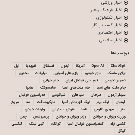
اخبار ورزشی
اخبار فرهنگ وهنر
اخبار تکنولوژی
اخبار کسب و کار
اخبار اقتصادی
اخبار سلامتی
برچسب‌ها
ChatGpt
OpenAI
آمریکا
آیفون
استقلال
انویدیا
اپل
ایلان ماسک
بازار خودرو
بازی‌های آسیایی
تبلیغات
تحقیق
تصویر نجومی
تیم ملی فوتبال ایران
جام جهانی
جام ملت های آسیا
جام ملت‌های آسیا
سامسونگ
سایپا
سردار آزمون
سرطان
سپاهان
شیائومی
فدراسیون فوتبال
فوتبال
لیگ برتر
لیگ قهرمانان آسیا
مایکروسافت
متا
مریخ
مغز
مهدی طارمی
ناسا
هوش مصنوعی
واردات خودرو
وزارت ورزش و جوانان
وزیر ورزش و جوانان
پرسپولیس
چین
کشتی آزاد
کنفدراسیون فوتبال آسیا
کوالکام
کپی لینک
گلکسی
گوگل