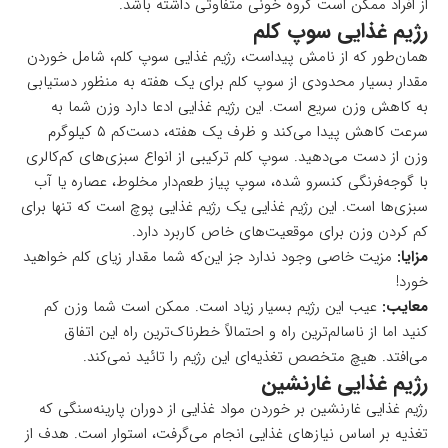
از افراد ممکن است گروه خونی متفاوتی داشته باشد.
رژیم غذایی سوپ کلم
همان‌طور که از نامش پیداست، رژیم غذایی سوپ کلم، شامل خوردن
مقدار بسیار محدودی از سوپ کلم برای یک هفته به منظور دستیابی
به کاهش وزن سریع است. این رژیم غذایی ادعا دارد وزن شما به
سرعت کاهش پیدا می‌کند و ظرف یک هفته، دست‌کم ۵ کیلوگرم
وزن از دست می‌دهید. سوپ کلم ترکیبی از انواع سبزی‌های کم‌کالری
با گوجه‌فرنگی کنسرو شده، سوپ پیاز طعم‌دار مخلوط، عصاره یا آب
سبزی‌ها است. این رژیم غذایی یک رژیم غذایی پوچ است که تنها برای
کم کردن وزن برای موقعیت‌های خاص کاربرد دارد.
مزایا:
مزیت خاصی وجود ندارد جز این‌که شما مقدار زیای کلم خواهید
خورد!
معایب:
عیب این رژیم بسیار زیاد است. ممکن است شما وزن کم
کنید اما از ناسالم‌ترین راه و احتمالاً خطرناک‌ترین راه این اتفاق
می‌افتد. هیچ متخصص تغذیه‌ای این رژیم را تائید نمی‌کند.
رژیم غذایی غارنشین
رژیم غذایی غارنشین بر خوردن مواد غذایی از دوران پارینه‌سنگی که
تغذیه بر اساس نیازهای غذایی انجام می‌گرفت، استوار است. هدف از