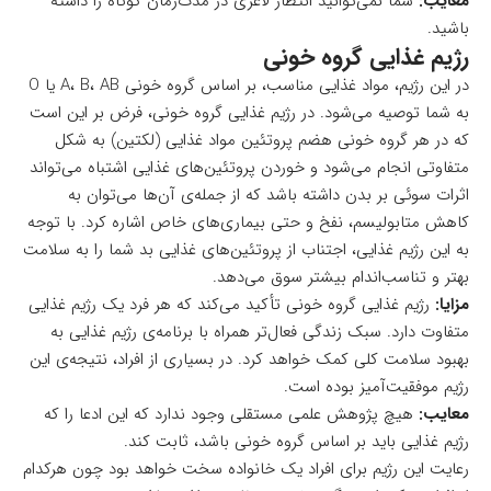
معایب:
شما نمی‌توانید انتظار لاغری در مدت‌زمان کوتاه را داشته
باشید.
رژیم غذایی گروه خونی
در این رژیم، مواد غذایی مناسب، بر اساس گروه خونی A، B، AB یا O
به شما توصیه می‌شود. در رژیم غذایی گروه خونی، فرض بر این است
که در هر گروه خونی هضم پروتئین مواد غذایی (لکتین) به شکل
متفاوتی انجام می‌شود و خوردن پروتئین‌های غذایی اشتباه می‌تواند
اثرات سوئی بر بدن داشته باشد که از جمله‌ی آن‌ها می‌توان به
کاهش متابولیسم، نفخ و حتی بیماری‌های خاص اشاره کرد. با توجه
به این رژیم غذایی، اجتناب از پروتئین‌های غذایی بد شما را به سلامت
بهتر و تناسب‌اندام بیشتر سوق می‌دهد.
مزایا:
رژیم غذایی گروه خونی تأکید می‌کند که هر فرد یک رژیم غذایی
متفاوت دارد. سبک زندگی فعال‌تر همراه با برنامه‌ی رژیم غذایی به
بهبود سلامت کلی کمک خواهد کرد. در بسیاری از افراد، نتیجه‌ی این
رژیم موفقیت‌آمیز بوده است.
معایب:
هیچ پژوهش علمی مستقلی وجود ندارد که این ادعا را که
رژیم غذایی باید بر اساس گروه خونی باشد، ثابت کند.
رعایت این رژیم برای افراد یک خانواده سخت خواهد بود چون هرکدام