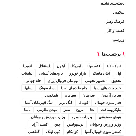
دسته‌بندی نشده
سلامتی
فرهنگ وهنر
کسب و کار
ورزشی
برچسب‌ها
ChatGpt
OpenAI
آمریکا
آیفون
استقلال
انویدیا
اپل
ایلان ماسک
بازار خودرو
بازی‌های آسیایی
تبلیغات
تحقیق
تصویر نجومی
تیم ملی فوتبال ایران
جام جهانی
جام ملت های آسیا
جام ملت‌های آسیا
سامسونگ
سایپا
سردار آزمون
سرطان
سپاهان
شیائومی
فدراسیون فوتبال
فوتبال
لیگ برتر
لیگ قهرمانان آسیا
مایکروسافت
متا
مریخ
مغز
مهدی طارمی
ناسا
هوش مصنوعی
واردات خودرو
وزارت ورزش و جوانان
وزیر ورزش و جوانان
پرسپولیس
چین
کشتی آزاد
کنفدراسیون فوتبال آسیا
کوالکام
کپی لینک
گلکسی