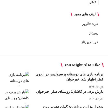
گوگل
لینک های مفید
خرید فالوور
رپورتاژ
خرید رپورتاژ
You Might Also Like
برنامه بازی های دوستانه پرسپولیس در اردوی
قطر اظهار شد_خبرخوان
دی ۱۶, ۱۴۰۴
بارش برف در کاشان؛ روستای سار_خبرخوان
آذر ۲۶, ۱۴۰۴
هشدار وزارت بهداشت؛ گمان تشدید موج