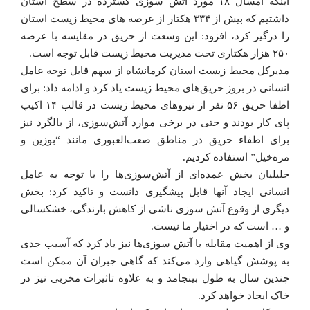
اینکه امسال ۱۸ مورد آتش سوزی گسترده در سطح استان
داشتیم که بیش از ۳۳۴ هکتار از عرصه های محیط زیست استان
را درگیر کرد، افزود: این وسعت از حریق در مقایسه با عرصه
۲۵۰ هزار هکتاری تحت مدیریت محیط زیست قابل توجه است.
مدیرکل محیط زیست استان کرمانشاه از سهم قابل توجه عامل
انسانی در بروز حریق‌های محیط زیست یاد کرد و ادامه داد: برای
اطفا حریق ۵۶ نفر از نیروهای محیط زیست در قالب ۱۴ اکیپ
پای کار بودند و حتی در برخی موارد آتش‌سوزی‌، از بالگرد نیز
برای اطفاء حریق در مناطق صعب‌العبوری مانند “بوزین و
مره‌خیل” استفاده کردیم.
جلیلیان بخش عمده‌ای از آتش‌سوزی‌ها را با توجه به عامل
انسانی ایجاد آنها قابل پیشگیری دانست و تاکید کرد: بخش
دیگری از وقوع آتش سوزی ناشی از کاهش بارندگی، خشکسالی
و … است که در اختیار ما نیست.
وی از اهمیت مقابله با آتش سوزی‌ها نیز یاد کرد که آسیب جدی
به پوشش گیاهی وارد می‌کند که گاهی جبران آن ممکن است
چندین سال به طول بینجامد و به علاوه تاثیرات مخربی نیز در
خاک ایجاد خواهد کرد.