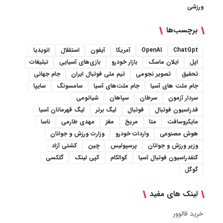
ورزشی
برچسب‌ها
ChatGpt
OpenAI
آمریکا
آیفون
استقلال
انویدیا
اپل
ایلان ماسک
بازار خودرو
بازی‌های آسیایی
تبلیغات
تحقیق
تصویر نجومی
تیم ملی فوتبال ایران
جام جهانی
جام ملت های آسیا
جام ملت‌های آسیا
سامسونگ
سایپا
سردار آزمون
سرطان
سپاهان
شیائومی
فدراسیون فوتبال
فوتبال
لیگ برتر
لیگ قهرمانان آسیا
مایکروسافت
متا
مریخ
مغز
مهدی طارمی
ناسا
هوش مصنوعی
واردات خودرو
وزارت ورزش و جوانان
وزیر ورزش و جوانان
پرسپولیس
چین
کشتی آزاد
کنفدراسیون فوتبال آسیا
کوالکام
کپی لینک
گلکسی
گوگل
لینک های مفید
خرید فالوور