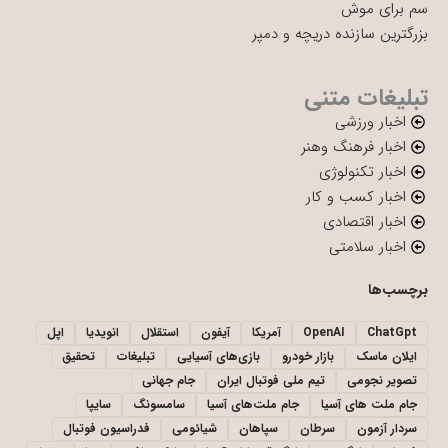
سم برای موش
بزرگترین سازنده دریچه و دمپر
تبلیغات متنی
اخبار ورزشی
اخبار فرهنگ وهنر
اخبار تکنولوژی
اخبار کسب و کار
اخبار اقتصادی
اخبار سلامتی
برچسب‌ها
ChatGpt
OpenAI
آمریکا
آیفون
استقلال
انویدیا
اپل
ایلان ماسک
بازار خودرو
بازی‌های آسیایی
تبلیغات
تحقیق
تصویر نجومی
تیم ملی فوتبال ایران
جام جهانی
جام ملت های آسیا
جام ملت‌های آسیا
سامسونگ
سایپا
سردار آزمون
سرطان
سپاهان
شیائومی
فدراسیون فوتبال