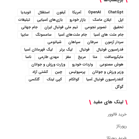
برچسب‌ها
ChatGpt
OpenAI
آمریکا
آیفون
استقلال
انویدیا
اپل
ایلان ماسک
بازار خودرو
بازی‌های آسیایی
تبلیغات
تحقیق
تصویر نجومی
تیم ملی فوتبال ایران
جام جهانی
جام ملت های آسیا
جام ملت‌های آسیا
سامسونگ
سایپا
سردار آزمون
سرطان
سپاهان
شیائومی
فدراسیون فوتبال
فوتبال
لیگ برتر
لیگ قهرمانان آسیا
مایکروسافت
متا
مریخ
مغز
مهدی طارمی
ناسا
هوش مصنوعی
واردات خودرو
وزارت ورزش و جوانان
وزیر ورزش و جوانان
پرسپولیس
چین
کشتی آزاد
کنفدراسیون فوتبال آسیا
کوالکام
کپی لینک
گلکسی
گوگل
لینک های مفید
خرید فالوور
رپورتاژ
خرید رپورتاژ