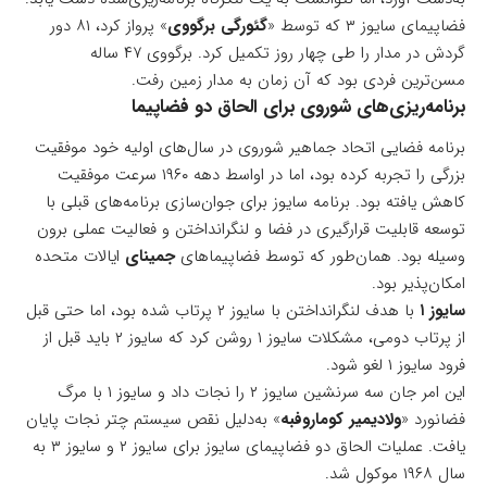
فضاپیمای سایوز ۳ که توسط «
گئورگی برگووی
» پرواز کرد، ۸۱ دور
گردش در مدار را طی چهار روز تکمیل کرد. برگووی ۴۷ ساله
مسن‌ترین فردی بود که آن زمان به مدار زمین رفت.
برنامه‌ریزی‌های شوروی برای الحاق دو فضاپیما
برنامه فضایی اتحاد جماهیر شوروی در سال‌های اولیه خود موفقیت
بزرگی را تجربه کرده بود، اما در اواسط دهه ۱۹۶۰ سرعت موفقیت
کاهش یافته‌ بود. برنامه سایوز برای جوان‌سازی برنامه‌های قبلی با
توسعه قابلیت قرارگیری در فضا و لنگرانداختن و فعالیت عملی برون
وسیله بود. همان‌طور که توسط فضاپیماهای
جمینای
ایالات متحده
امکان‌پذیر بود.
سایوز ۱
با هدف لنگرانداختن‌ با سایوز ۲ پرتاب شده بود، اما حتی قبل
از پرتاب دومی، مشکلات سایوز ۱ روشن کرد که سایوز ۲ باید قبل از
فرود سایوز ۱ لغو شود.
این امر جان سه سرنشین سایوز ۲ را نجات داد و سایوز ۱ با مرگ
فضانورد «
ولادیمیر کوماروفبه
» به‌دلیل نقص سیستم چتر نجات پایان
یافت. عملیات الحاق دو فضاپیمای سایوز برای سایوز ۲ و سایوز ۳ به
سال ۱۹۶۸ موکول شد.