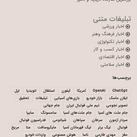
تبلیغات متنی
اخبار ورزشی
اخبار فرهنگ وهنر
اخبار تکنولوژی
اخبار کسب و کار
اخبار اقتصادی
اخبار سلامتی
برچسب‌ها
ChatGpt
OpenAI
آمریکا
آیفون
استقلال
انویدیا
اپل
ایلان ماسک
بازار خودرو
بازی‌های آسیایی
تبلیغات
تحقیق
تصویر نجومی
تیم ملی فوتبال ایران
جام جهانی
جام ملت های آسیا
جام ملت‌های آسیا
سامسونگ
سایپا
سردار آزمون
سرطان
سپاهان
شیائومی
فدراسیون فوتبال
فوتبال
لیگ برتر
لیگ قهرمانان آسیا
مایکروسافت
متا
مریخ
مغز
مهدی طارمی
ناسا
هوش مصنوعی
واردات خودرو