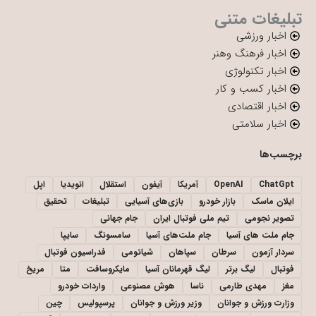
تبلیغات متنی
اخبار ورزشی
اخبار فرهنگ وهنر
اخبار تکنولوژی
اخبار کسب و کار
اخبار اقتصادی
اخبار سلامتی
برچسب‌ها
ChatGpt
OpenAI
آمریکا
آیفون
استقلال
انویدیا
اپل
ایلان ماسک
بازار خودرو
بازی‌های آسیایی
تبلیغات
تحقیق
تصویر نجومی
تیم ملی فوتبال ایران
جام جهانی
جام ملت های آسیا
جام ملت‌های آسیا
سامسونگ
سایپا
سردار آزمون
سرطان
سپاهان
شیائومی
فدراسیون فوتبال
فوتبال
لیگ برتر
لیگ قهرمانان آسیا
مایکروسافت
متا
مریخ
مغز
مهدی طارمی
ناسا
هوش مصنوعی
واردات خودرو
وزارت ورزش و جوانان
وزیر ورزش و جوانان
پرسپولیس
چین