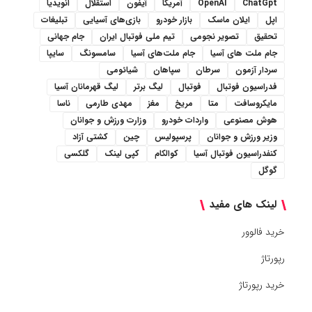
ChatGpt
OpenAI
آمریکا
آیفون
استقلال
انویدیا
اپل
ایلان ماسک
بازار خودرو
بازی‌های آسیایی
تبلیغات
تحقیق
تصویر نجومی
تیم ملی فوتبال ایران
جام جهانی
جام ملت های آسیا
جام ملت‌های آسیا
سامسونگ
سایپا
سردار آزمون
سرطان
سپاهان
شیائومی
فدراسیون فوتبال
فوتبال
لیگ برتر
لیگ قهرمانان آسیا
مایکروسافت
متا
مریخ
مغز
مهدی طارمی
ناسا
هوش مصنوعی
واردات خودرو
وزارت ورزش و جوانان
وزیر ورزش و جوانان
پرسپولیس
چین
کشتی آزاد
کنفدراسیون فوتبال آسیا
کوالکام
کپی لینک
گلکسی
گوگل
لینک های مفید
خرید فالوور
رپورتاژ
خرید رپورتاژ