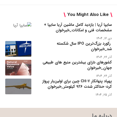
You Might Also Like
سایپا آریا | بازدید کامل ماشین آریا سایپا +
مشخصات فنی و امکانات_خبرخوان
دی ۱۶, ۱۴۰۴
رکورد بزرگ‌ترین IPO سال شکسته
شد_خبرخوان
آذر ۲۶, ۱۴۰۴
کشورهای دارای بیشترین منبع های طبیعی
جهان_خبرخوان
آذر ۲۶, ۱۴۰۴
پهپاد پنهانکار CH-۷ چین برای اولین‌بار پرواز
کرد؛ حداکثر شدت ۹۲۶ کیلومتر_خبرخوان
آذر ۲۵, ۱۴۰۴
درباره ما