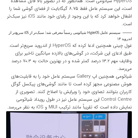
HyperOS شیائومی است. همانطور که در تصویر بالا قابل مشاهده
است، این سیستم عامل فقط ۸.۷۵ گیگابایت از فضای گوشی شما را
اشغال خواهد کرد که با این وجود از رقبای خود مانند iOS نیز سبک‌تر
است.
سیستم عامل HyperOS شیائومی رسماً معرفی شد؛ سبک‌تر از iOS سریع‌تر از
اندروید ۱۴
غول چینی همچنین ادعا کرده که HyperOS از اندروید سریع‌تر است.
طبق ادعای این شرکت، در گوشی‌های بالارده میانگین تاخیر برای
وظایف مهم ۱۳.۲ درصد کمتر شده و در بهترین حالت به ۷۰.۳ درصد
می‌رسد.
شیائومی همچنین اپ Gallery سیستم عامل خود را به قابلیت‌های
هوش مصنوعی مجهز کرده است تا مانند گوشی‌های پیکسل گوگل
کاربران بتوانند تصاوی خود را ویرایش یا اصلاح کنند. تصویری از
Control Centre این سیستم عامل نیز در طول رویداد شیائومی
نمایش داده است که تقریباً مانند ترکیب MIUI و iOS به نظر می‌رسد.