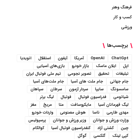
فرهنگ وهنر
کسب و کار
ورزشی
برچسب‌ها
ChatGpt
OpenAI
آمریکا
آیفون
استقلال
انویدیا
اپل
ایلان ماسک
بازار خودرو
بازی‌های آسیایی
تبلیغات
تحقیق
تصویر نجومی
تیم ملی فوتبال ایران
جام جهانی
جام ملت های آسیا
جام ملت‌های آسیا
سامسونگ
سایپا
سردار آزمون
سرطان
سپاهان
شیائومی
فدراسیون فوتبال
فوتبال
لیگ برتر
لیگ قهرمانان آسیا
مایکروسافت
متا
مریخ
مغز
مهدی طارمی
ناسا
هوش مصنوعی
واردات خودرو
وزارت ورزش و جوانان
وزیر ورزش و جوانان
پرسپولیس
چین
کشتی آزاد
کنفدراسیون فوتبال آسیا
کوالکام
کپی لینک
گلکسی
گوگل