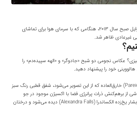
به نظر شما، این شفق قطبی شبیه به چیست؟ در اوایل صبح سال ۲۰۱۳، هنگامی که با سرمای هوا برای تماشای
بی غیرعادی ظاهر شد.
نیم؟
زی؟ عکاس نجومی دو شبح «جادوگر» و «الهه سپیده‌دم» را
 هالووینی خود را پیشنهاد دهید.
صرف‌نظر از تفاسیر پاریدولیایی ((معنی‌پنداری) Pareidolic) خارق‌العاده که از این تصویر می‌شود، شفق قطبی رنگ سبز
شی از برهم‌کنش ذرات پرانرژی فضا با اکسیژن موجود در جو
بالایی زمین رخ داد. در پیش‌زمینه و پایین تصویر، آبشار یخ‌زده الکساندرا (Alexandra Falls) دیده می‌شود و درختان