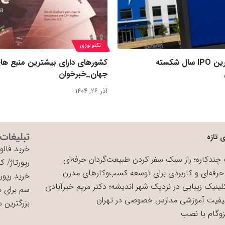
تکنولوژی
رکورد بزرگ‌ترین IPO سال شکسته
کشورهای دارای بیشترین منبع ها
جهان_خبرخوان
آذر ۲۶, ۱۴۰۴
تبلیغات
 تازه
خرید فالوو
چندکاره؛ راز سبک سفر کردن طبیعت‌گردان حرفه‌ای
رپورتاژ
/
کی
حرفه‌ای و کاربردی برای توسعه کسب‌وکارهای مدرن
خرید رپورت
لینیک زیبایی در نزدیک شهر اندیشه؛ دکتر مریم خیرآبادی
سم برای 
یفیت آموزشی مدارس خصوصی در تهران
بزرگترین 
زوگام با نصب