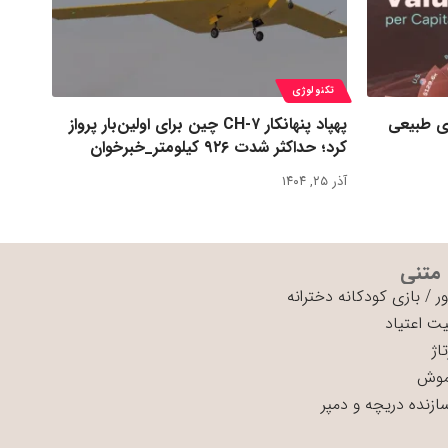
تکنولوژی
ی طبیعی
پهپاد پنهانکار CH-۷ چین برای اولین‌بار پرواز
کرد؛ حداکثر شدت ۹۲۶ کیلومتر_خبرخوان
آذر ۲۵, ۱۴۰۴
 متنی
ر
/
بازی کودکانه دخترانه
ت اعتیاد
اژ
موش
سازنده دریچه و دمپر