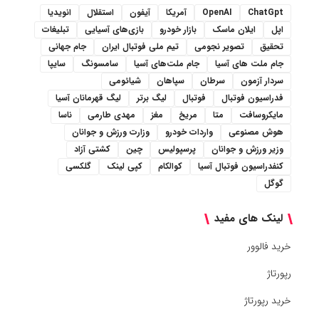
ChatGpt
OpenAI
آمریکا
آیفون
استقلال
انویدیا
اپل
ایلان ماسک
بازار خودرو
بازی‌های آسیایی
تبلیغات
تحقیق
تصویر نجومی
تیم ملی فوتبال ایران
جام جهانی
جام ملت های آسیا
جام ملت‌های آسیا
سامسونگ
سایپا
سردار آزمون
سرطان
سپاهان
شیائومی
فدراسیون فوتبال
فوتبال
لیگ برتر
لیگ قهرمانان آسیا
مایکروسافت
متا
مریخ
مغز
مهدی طارمی
ناسا
هوش مصنوعی
واردات خودرو
وزارت ورزش و جوانان
وزیر ورزش و جوانان
پرسپولیس
چین
کشتی آزاد
کنفدراسیون فوتبال آسیا
کوالکام
کپی لینک
گلکسی
گوگل
لینک های مفید
خرید فالوور
رپورتاژ
خرید رپورتاژ