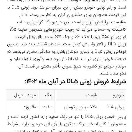
است و رقم نهایی خودرو بیش از این میزان خواهد بود. زوتی DL5 با
این قیمت همچنان برای مشتریان گران به نظر می‌رسد، اما در
مقایسه با رقبایش ارزان‌تر است. این خودرو یک کراس‌اوور ساب
کامپکت به حساب می‌آید که رقیب خودروهایی همچون هایما S5،
ام وی ام X55 پرو یا جک S5 و جک S3 است. بااین‌حال قیمت
زوتی DL5 از اکثر رقبایش کمتر است. اختلاف قیمت چند صد میلیون
تومانی زوتی DL5 با رقبای مونتاژی‌اش، به سادگی نشان می‌دهد که
صنعت خودروسازی ایران با اختلاف از مرحله سودآوری فاصله دارد و
مونتاژ خودرو در کشور به هیچ عنوان تأثیر مثبتی بر قیمت آن
نخواهد داشت.
شرایط فروش زوتی DL5 در آبان ماه ۱۴۰۲:
خودرو
قیمت
رنگ
موعد تحویل
زوتی DL5
۷۷۰ میلیون تومان
سفید
۹۰ روزه
پارس خودرو زوتی DL5 را تنها در رنگ سفید وارد کشور کرده است و
مشتریان امکان انتخاب رنگ دیگری را برای این خودرو ندارند. شرایط
فروش کراس‌اوور زوتی از روز دوشنبه اول آبان ماه ۱۴۰۲ در اختیار