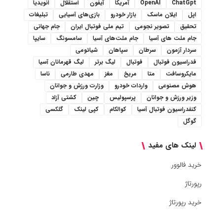
ChatGpt
OpenAI
آمریکا
آیفون
استقلال
انویدیا
اپل
ایلان ماسک
بازار خودرو
بازی‌های آسیایی
تبلیغات
تحقیق
تصویر نجومی
تیم ملی فوتبال ایران
جام جهانی
جام ملت های آسیا
جام ملت‌های آسیا
سامسونگ
سایپا
سردار آزمون
سرطان
سپاهان
شیائومی
فدراسیون فوتبال
فوتبال
لیگ برتر
لیگ قهرمانان آسیا
مایکروسافت
متا
مریخ
مغز
مهدی طارمی
ناسا
هوش مصنوعی
واردات خودرو
وزارت ورزش و جوانان
وزیر ورزش و جوانان
پرسپولیس
چین
کشتی آزاد
کنفدراسیون فوتبال آسیا
کوالکام
کپی لینک
گلکسی
گوگل
لینک های مفید
خرید فالوور
رپورتاژ
خرید رپورتاژ