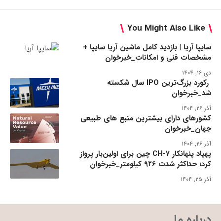
You Might Also Like
سایپا آریا | بازدید کامل ماشین آریا سایپا +
مشخصات فنی و امکانات_خبرخوان
دی ۱۶, ۱۴۰۴
رکورد بزرگ‌ترین IPO سال شکسته
شد_خبرخوان
آذر ۲۶, ۱۴۰۴
کشورهای دارای بیشترین منبع های طبیعی
جهان_خبرخوان
آذر ۲۶, ۱۴۰۴
پهپاد پنهانکار CH-۷ چین برای اولین‌بار پرواز
کرد؛ حداکثر شدت ۹۲۶ کیلومتر_خبرخوان
آذر ۲۵, ۱۴۰۴
درباره ما