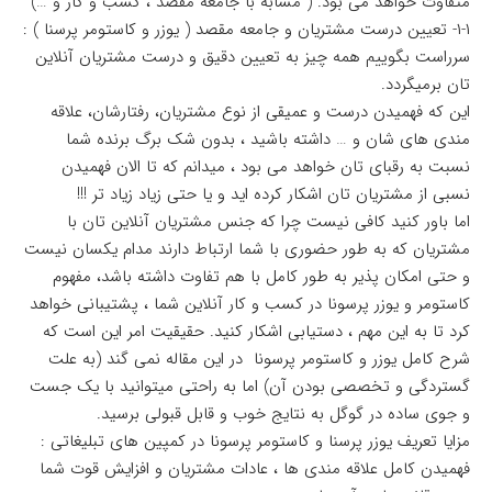
متفاوت خواهد می بود. ( مشابه با جامعه مقصد ، کسب و کار و …)
۱-۱- تعیین درست مشتریان و جامعه مقصد ( یوزر و کاستومر پرسنا ) :
سرراست بگوییم همه چیز به تعیین دقیق و درست مشتریان آنلاین
تان برمیگردد.
این که فهمیدن درست و عمیقی از نوع مشتریان، رفتارشان، علاقه
مندی های شان و … داشته باشید ، بدون شک برگ برنده شما
نسبت به رقبای تان خواهد می بود ، میدانم که تا الان فهمیدن
نسبی از مشتریان تان اشکار کرده اید و یا حتی زیاد زیاد تر !!!
اما باور کنید کافی نیست چرا که جنس مشتریان آنلاین تان با
مشتریان که به طور حضوری با شما ارتباط دارند مدام یکسان نیست
و حتی امکان پذیر به طور کامل با هم تفاوت داشته باشد، مفهوم
کاستومر و یوزر پرسونا در کسب و کار آنلاین شما ، پشتیبانی خواهد
کرد تا به این مهم ، دستیابی اشکار کنید. حقیقیت امر این است که
شرح کامل یوزر و کاستومر پرسونا در این مقاله نمی گند (به علت
گستردگی و تخصصی بودن آن) اما به راحتی میتوانید با یک جست
و جوی ساده در گوگل به نتایج خوب و قابل قبولی برسید.
مزایا تعریف یوزر پرسنا و کاستومر پرسونا در کمپین های تبلیغاتی :
فهمیدن کامل علاقه مندی ها ، عادات مشتریان و افزایش قوت شما