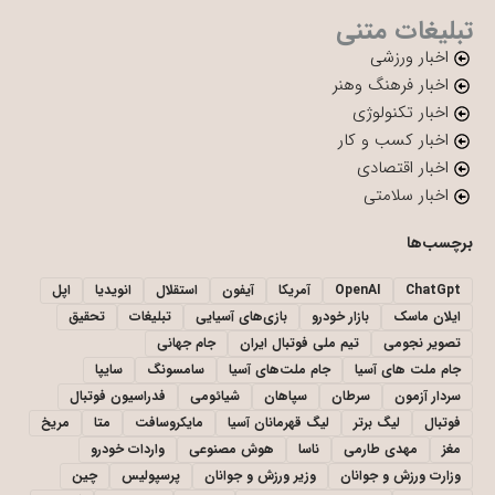
تبلیغات متنی
اخبار ورزشی
اخبار فرهنگ وهنر
اخبار تکنولوژی
اخبار کسب و کار
اخبار اقتصادی
اخبار سلامتی
برچسب‌ها
ChatGpt
OpenAI
آمریکا
آیفون
استقلال
انویدیا
اپل
ایلان ماسک
بازار خودرو
بازی‌های آسیایی
تبلیغات
تحقیق
تصویر نجومی
تیم ملی فوتبال ایران
جام جهانی
جام ملت های آسیا
جام ملت‌های آسیا
سامسونگ
سایپا
سردار آزمون
سرطان
سپاهان
شیائومی
فدراسیون فوتبال
فوتبال
لیگ برتر
لیگ قهرمانان آسیا
مایکروسافت
متا
مریخ
مغز
مهدی طارمی
ناسا
هوش مصنوعی
واردات خودرو
وزارت ورزش و جوانان
وزیر ورزش و جوانان
پرسپولیس
چین