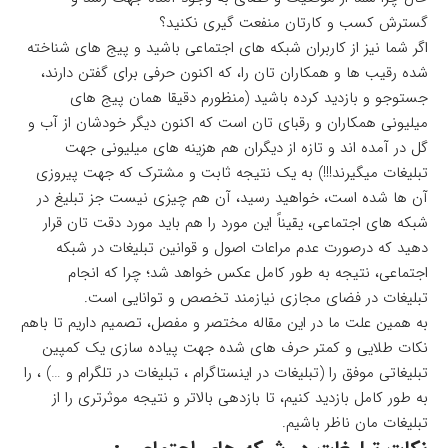
گسترش کسب و کارتان منفعت گیری نکنید؟
اگر شما نیز از کاربران شبکه های اجتماعی باشید و پیج های شناخته
شده رقیب ها و همکاران تان را، که اکنون حرفی برای گفتن دارند،
جستوجو و بازدید کرده باشید (منظورم دقیقا همان پیج های
میلیونی همکاران و رقبای تان است که اکنون دیگر خودشان از آب و
گل در آمده اند و تازه از دیگران هم هزینه های میلیونی جهت
تبلیغات میگیرند!!!) به یک نتیجه ثابت و مشترک که جهت پیروزی
آن ها شده است، خواهید رسید، آن هم چیزی نیست جز
تبلیغ در
شبکه های اجتماعی
، یقیناً این مورد را هم باید مورد دقت تان قرار
دهید که درصورت عدم مراعات اصول و قوانین تبلیغات در شبکه
اجتماعی، نتیجه به طور کامل عکس خواهد شد؛ چرا که انجام
تبلیغات در فضای مجازی نیازمند تخصص و توانایی است.
به همین علت ما در این مقاله مختصر و مفصل، تصمیم داریم تا باهم
نکات طلایی و کمتر حرف های شده جهت پیاده سازی یک کمپین
تبلیغاتی موفق را (
تبلیغات در اینستاگرام
،
تبلیغات در تلگرام
و …) ، را
به طور کامل بازدید کنیم، تا بازدهی بالاتر و نتیجه موثرتری را از
تبلیغات مان ناظر باشیم.