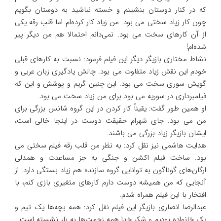
که در کنار دوستان بنشینم و خسته نباشید به دوستان بگویم
چون کار زیاد سختی می بود. من زیاد کار کرده‌ام اما قلب رقه یکی
از آن کارهای سخت می بود. نمی‌دانم احتمالا هم من دیگر پیر
شده‌ام!
نشاط مختاری بازیگر دیگر این فیلم فرمود: نسبت به کارهای قبلی
خودم این نقش زیاد متفاوت می بود. چالش یادگیری زبان عربی و
گویش سوری سخت می بود. این چنین گریم و پوشش و این که
فیلمبرداری در سوریه می بود برای من زیاد سخت می بود.
او همین طور گفت: یقیناً کار کردن در این گروه شانس بزرگی برای
من می بود. جای شهرام حقیقت دوست در اینجا خالی است،
ایشان بازیگر زیاد بزرگی می باشند.
هدایت هاشمی نیز نقل کرد: به نظر من قلب رقه فیلم سختی می
بود. ساخت فیلم‌ اکشن و جنگی به جز مساعدت و همدلی
ارگان‌های گوناگون به توانایی گروه سازنده هم زیاد بستگی دارد. از
آنجایی که من همیشه دوست دارم کارهای متغیری بازی کنم، با
افتخار با این فیلم همراه شدم.
عبدالرضا انصاری بازیگر این فیلم نقل کرد: همه بچه‌ها یک تیم و
یک خانواده بودیم و شکر خدا همه زحمت‌ها به بار نشسته است.