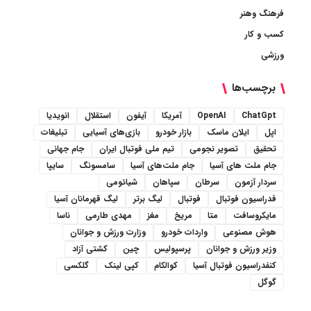
فرهنگ وهنر
کسب و کار
ورزشی
برچسب‌ها
ChatGpt
OpenAI
آمریکا
آیفون
استقلال
انویدیا
اپل
ایلان ماسک
بازار خودرو
بازی‌های آسیایی
تبلیغات
تحقیق
تصویر نجومی
تیم ملی فوتبال ایران
جام جهانی
جام ملت های آسیا
جام ملت‌های آسیا
سامسونگ
سایپا
سردار آزمون
سرطان
سپاهان
شیائومی
فدراسیون فوتبال
فوتبال
لیگ برتر
لیگ قهرمانان آسیا
مایکروسافت
متا
مریخ
مغز
مهدی طارمی
ناسا
هوش مصنوعی
واردات خودرو
وزارت ورزش و جوانان
وزیر ورزش و جوانان
پرسپولیس
چین
کشتی آزاد
کنفدراسیون فوتبال آسیا
کوالکام
کپی لینک
گلکسی
گوگل