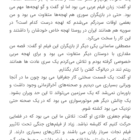
او گفت: زبان فیلم عربی می بود اما او گفت و گو لهجه‌ها مهم می
بود. حتی در بازیگران سوری هم لهجه‌ها متفاوت می بود و من
بعضی اوقات سردرگم می‌شدم که لهجه درست کدام است؟ در
سوریه هم همانند ایران در روستا لهجه خاص خودشان را داشتند و
این کار را سخت می‌کرد.
مصطفی ساسانی یکی دیگر از بازیگران این فیلم او گفت: قصه من
مقداری با دوستان دیگر متفاوت می بود و برای لهجه مربی
خصوصی گرفته بودم و تلاش می‌کردم یک سری عادت ها همانند
ریتم تند در دیالوگ گفتن را کنار بگذارم.
او گفت: یک قسمت سختی کار جغرافیا می بود چون ما در آنجا
ویرانی بسیاری می دیدیم و صحنه‌های آخرالزمانی وجود داشت و
باورمان نمی‌شد که یک سرزمین می‌تواند تا این حد ویران بشود.
یک چالش دیگر هم موتورسواری می بود که در یک صحنه حتی
نزدیک می بود کشته شوم.
بهنام جعفری طادی او گفت: تلاش ما این می بود که در فضایی
حرکت کنیم که کلیشه نباشد. زیاد از فیلم‌های جنگی تحت تاثییر
فیلم نجات سرباز رایان می باشند و تکان‌های بسیاری دارند. از
آنجایی که ما داستان عاشقانه هم در فیلم داشتیم محیط های گرم