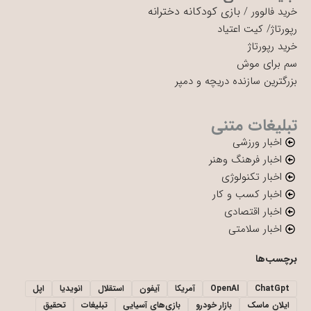
بازی کودکانه دخترانه
خرید فالوور
/
رپورتاژ
/
کیت اعتیاد
خرید رپورتاژ
سم برای موش
بزرگترین سازنده دریچه و دمپر
تبلیغات متنی
اخبار ورزشی
اخبار فرهنگ وهنر
اخبار تکنولوژی
اخبار کسب و کار
اخبار اقتصادی
اخبار سلامتی
برچسب‌ها
ChatGpt
OpenAI
آمریکا
آیفون
استقلال
انویدیا
اپل
ایلان ماسک
بازار خودرو
بازی‌های آسیایی
تبلیغات
تحقیق