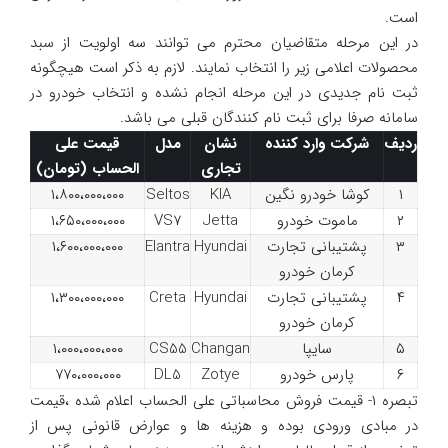
است.
در این مرحله متقاضیان محترم می توانند سه اولویت از سبد
محصولات اعلامی زیر را انتخاب نمایند. لازم به ذکر است هیچگونه
ثبت نام جدیدی در این مرحله انجام نشده و انتخاب خودرو در
سامانه صرفا برای ثبت نام کنندگان قبلی می باشد.
ردیف
شرکت وارد کننده
نشان
مدل
قیمت
علی
تجاری
الحساب
(تومان)
۱
کوشا خودرو نگین
KIA
Seltos
۱،۸۰۰،۰۰۰،۰۰۰
۲
ماموت خودرو
Jetta
VS7
۱،۶۵۰،۰۰۰،۰۰۰
۳
پشتیبانی تجارت
Hyundai
Elantra
۱،۶۰۰،۰۰۰،۰۰۰
کرمان خودرو
۴
پشتیبانی تجارت
Hyundai
Creta
۱،۳۰۰،۰۰۰،۰۰۰
کرمان خودرو
۵
سایپا
Changan
CS55
۱،۰۰۰،۰۰۰،۰۰۰
۶
پارس خودرو
Zotye
DL5
۷۷۰،۰۰۰،۰۰۰
تبصره ۱- قیمت فروش محاسباتی علی الحساب اعلام شده ،قیمت
در مبادی ورودی بوده و هزینه ها و عوارض قانونی پس از