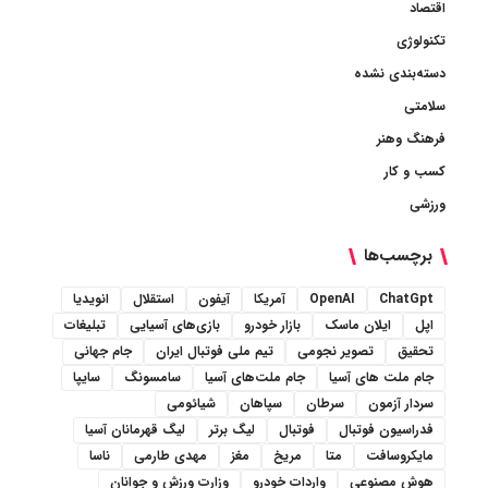
اقتصاد
تکنولوژی
دسته‌بندی نشده
سلامتی
فرهنگ وهنر
کسب و کار
ورزشی
برچسب‌ها
ChatGpt
OpenAI
آمریکا
آیفون
استقلال
انویدیا
اپل
ایلان ماسک
بازار خودرو
بازی‌های آسیایی
تبلیغات
تحقیق
تصویر نجومی
تیم ملی فوتبال ایران
جام جهانی
جام ملت های آسیا
جام ملت‌های آسیا
سامسونگ
سایپا
سردار آزمون
سرطان
سپاهان
شیائومی
فدراسیون فوتبال
فوتبال
لیگ برتر
لیگ قهرمانان آسیا
مایکروسافت
متا
مریخ
مغز
مهدی طارمی
ناسا
هوش مصنوعی
واردات خودرو
وزارت ورزش و جوانان