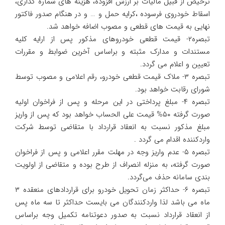
ترخیص از قبیل مالیات بر ارزش افزوده، هزینه های شماره گذاری،
اسقاط خودروی فرسوده ،کرایه حمل و … و در هنگام صدور فاکتور
نهایی به قیمت های قطعی و مصوب اضافه خواهد شد.
تبصره۲- قیمت قطعی خودروهای مذکور پس از ارایه کلیه
مستندات و مدارک مثبته و براساس آخرین ضوابط و مقررات
تعیین و اعلام می گردد.
تبصره ۳- ملاک قیمت قطعی خودرو، رقم اعلامی و مصوب توسط
شورای رقابت خواهد بود.
تبصره ۴- مبلغ پرداختی در این مرحله و پس از فراخوان اولیه
صورت گرفته ۵۰% قیمت علی الحساب خواهد بود که پس از واریز
مبلغ مذکور نسبت به انعقاد قرارداد با متقاضی توسط شرکت
واردکننده اقدام می گردد .
تبصره ۵- عدم واریز وجه در مهلت مقرر اعلامی و پس از فراخوان
صورت گرفته، به منزله انصراف از طرح بوده و متقاضی از اولویت
بندی سامانه حذف می‌گردد.
تبصره ۶- حداکثر زمان تحویل خودرو برای قراردادهای منعقده ۳
ماه می باشد لذا واردکنندگان می بایست حداکثر تا سه ماه پس
از انعقاد قرارداد نسبت به صدور دعوتنامه تکمیل وجه براساس