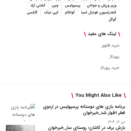
وزیر ورزش و جوانان
پرسپولیس
چین
کشتی آزاد
کنفدراسیون فوتبال آسیا
کوالکام
کپی لینک
گلکسی
گوگل
لینک های مفید
خرید فالوور
رپورتاژ
خرید رپورتاژ
You Might Also Like
برنامه بازی های دوستانه پرسپولیس در اردوی
قطر اظهار شد_خبرخوان
دی ۱۶, ۱۴۰۴
بارش برف در کاشان؛ روستای سار_خبرخوان