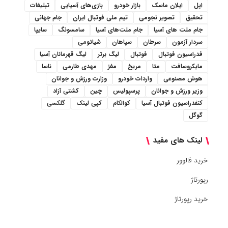
اپل
ایلان ماسک
بازار خودرو
بازی‌های آسیایی
تبلیغات
تحقیق
تصویر نجومی
تیم ملی فوتبال ایران
جام جهانی
جام ملت های آسیا
جام ملت‌های آسیا
سامسونگ
سایپا
سردار آزمون
سرطان
سپاهان
شیائومی
فدراسیون فوتبال
فوتبال
لیگ برتر
لیگ قهرمانان آسیا
مایکروسافت
متا
مریخ
مغز
مهدی طارمی
ناسا
هوش مصنوعی
واردات خودرو
وزارت ورزش و جوانان
وزیر ورزش و جوانان
پرسپولیس
چین
کشتی آزاد
کنفدراسیون فوتبال آسیا
کوالکام
کپی لینک
گلکسی
گوگل
لینک های مفید
خرید فالوور
رپورتاژ
خرید رپورتاژ