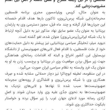
مشروعیت‌زدایی کند.
به عنوان مثال، کریس ویلیامسون مجری برنامه فلسطین
محرمانه‌زدایی شبکه پرس‌تی‌وی، تاکنون بارها هدف اقدام خصمانه
این جریان‌ها قرار گرفته و چند ماه قبل، مجوز دسترسی وی به پارلمان
بریتانیا به عنوان یک عضو سابق نهاد مذکور نیز به دلیل آنچه ارتباط
با یک شبکه ایرانی(پرس‌تی‌وی) عنوان شده، لغو گشته است.
دیوید میلر، تحلیلگر سیاسی بریتانیایی نیز پیشتر به دلیل حمایت‌های
خود از ملت فلسطین، با اقدام فعال لابی‌های صهیونیستی از دانشگاه
بریستول این کشور اخراج و البته که اقدامات رسانه‌ای هماهنگی
جهت زیر سؤال بردن موقعیت وی در بریتانیا و برچسب زدن به او به
عنوان یک فردِ وابسته به نظام سیاسی ایران صورت می‌گیرد.
در این منظومه، لطیفه ابوچاکرا نیز دچار حملاتی مشابه شده و صِرف
همکاری وی با شبکه پرس‌تی‌وی و افشاگری از رویه‌های مجرمانه
صهیونیست‌ها سبب شده تا نهادها و لابی‌های نزدیک به
صهیونیست‌ها به نحوی جدّی علیه وی وارد میدان شوند و اصلِ
آزادی رسانه مورد ادعای جهان غرب را زیر سؤال برده و خواستار
بایکوت حداکثری وی شوند.