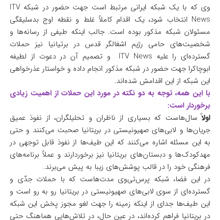
وی که با یک شبکه ایرانی مرتبط است جهت حضور در شبکه ITV
News انتخاب شود، یک اقدام کاملاً غلط و نقطه اوج بدسلیقگی
مسئولان شبکه مذکور بوده است. جالب اینکه طیفی از رسانه‌ها و
شخصیت‌های حامی رژیم اشغالگر قدس در برتیانیا نیز حملات
گسترده‌ای را علیه ITV News و تصمیم آن در دعوت از لطیفه
ابوچاکرا جهت حضور در شبکه مذکور انجام داده و خواستار عذرخواهی
این شبکه از این اقدامش شده‌اند.
با این همه، توجه به دو نکته در مورد این حملات از اهمیت زیادی
برخوردار است:
اولا
ً سال‌هاست که بسیاری از ناظران و تحلیلگران، از نفوذ عمیق
جریان‌ها و لابی‌های صهیونیستی در بریتانیا صحبت می‌کنند و حتی
به این مسئله اشاره می‌کنند که این طیف‌ها از نفوذ قابل توجهی در
مهدکودک‌ها و دبستان‌های بریتانیا نیز برخوردارند و عملاً برنامه‌های
فرهنگی خود را در قالب پوشش‌های زیبا به پیش می‌برند.
در این فضا، شبکه پرس‌تی‌وی مدت‌هاست که با حملات جدّی و
گسترده‌ای از سوی لابی‌های صهیونیستی در بریتانیا رو به رو است و
این طیف‌ها جدای از اینکه زمینه را جهت لغو مجوز پخش این شبکه
در بریتانیا فراهم کرده‌اند، در عین حال، در تلاش‌هایی هماهنگ حتی