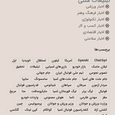
تبلیغات متنی
اخبار ورزشی
اخبار فرهنگ وهنر
اخبار تکنولوژی
اخبار کسب و کار
اخبار اقتصادی
اخبار سلامتی
برچسب‌ها
ChatGpt
OpenAI
آمریکا
آیفون
استقلال
انویدیا
اپل
ایلان ماسک
بازار خودرو
بازی‌های آسیایی
تبلیغات
تحقیق
تصویر نجومی
تیم ملی فوتبال ایران
جام جهانی
جام ملت های آسیا
جام ملت‌های آسیا
سامسونگ
سایپا
سردار آزمون
سرطان
سپاهان
شیائومی
فدراسیون فوتبال
فوتبال
لیگ برتر
لیگ قهرمانان آسیا
مایکروسافت
متا
مریخ
مغز
مهدی طارمی
ناسا
هوش مصنوعی
واردات خودرو
وزارت ورزش و جوانان
وزیر ورزش و جوانان
پرسپولیس
چین
کشتی آزاد
کنفدراسیون فوتبال آسیا
کوالکام
کپی لینک
گلکسی