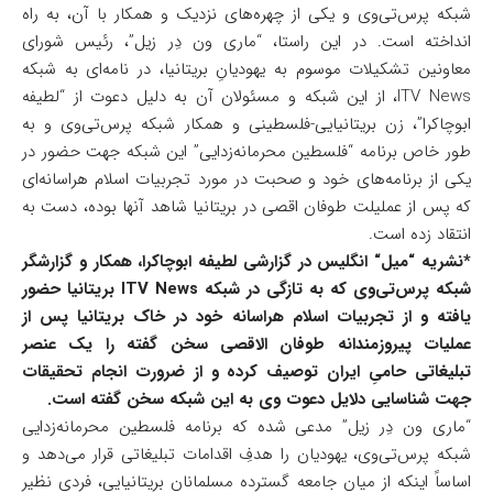
شبکه پرس‌تی‌وی و یکی از چهره‌های نزدیک و همکار با آن، به راه
انداخته است. در این راستا، “ماری ون دِر زیل”، رئیس شورای
معاونین تشکیلات موسوم به یهودیانِ بریتانیا، در نامه‌ای به شبکه
ITV News، از این شبکه و مسئولان آن به دلیل دعوت از “لطیفه
ابوچاکرا”، زن بریتانیایی-فلسطینی و همکار شبکه پرس‌تی‌وی و به
طور خاص برنامه “فلسطین محرمانه‌زدایی” این شبکه جهت حضور در
یکی از برنامه‌های خود و صحبت در مورد تجربیات اسلام هراسانه‌ای
که پس از عملیلت طوفان اقصی در بریتانیا شاهد آنها بوده، دست به
انتقاد زده است.
*نشریه
“
میل
“
انگلیس در گزارشی لطیفه ابوچاکرا، همکار و گزارشگر
شبکه پرس‌تی‌وی که به تازگی در شبکه
ITV News
بریتانیا حضور
یافته و از تجربیات اسلام هراسانه خود در خاک بریتانیا پس از
عملیات پیروزمندانه طوفان الاقصی سخن گفته را یک عنصر
تبلیغاتی حامیِ ایران توصیف کرده و از ضرورت انجام تحقیقات
جهت شناسایی دلایل دعوت وی به این شبکه سخن گفته است.
“ماری ون دِر زیل” مدعی شده که برنامه فلسطین محرمانه‌زدایی
شبکه پرس‌تی‌وی، یهودیان را هدفِ اقدامات تبلیغاتی قرار می‌دهد و
اساساً اینکه از میان جامعه گسترده مسلمانان بریتانیایی، فردی نظیر