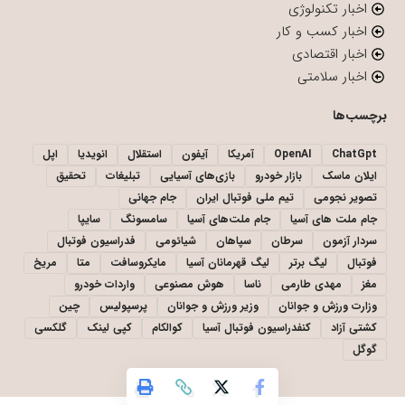
اخبار تکنولوژی
اخبار کسب و کار
اخبار اقتصادی
اخبار سلامتی
برچسب‌ها
ChatGpt
OpenAI
آمریکا
آیفون
استقلال
انویدیا
اپل
ایلان ماسک
بازار خودرو
بازی‌های آسیایی
تبلیغات
تحقیق
تصویر نجومی
تیم ملی فوتبال ایران
جام جهانی
جام ملت های آسیا
جام ملت‌های آسیا
سامسونگ
سایپا
سردار آزمون
سرطان
سپاهان
شیائومی
فدراسیون فوتبال
فوتبال
لیگ برتر
لیگ قهرمانان آسیا
مایکروسافت
متا
مریخ
مغز
مهدی طارمی
ناسا
هوش مصنوعی
واردات خودرو
وزارت ورزش و جوانان
وزیر ورزش و جوانان
پرسپولیس
چین
کشتی آزاد
کنفدراسیون فوتبال آسیا
کوالکام
کپی لینک
گلکسی
گوگل