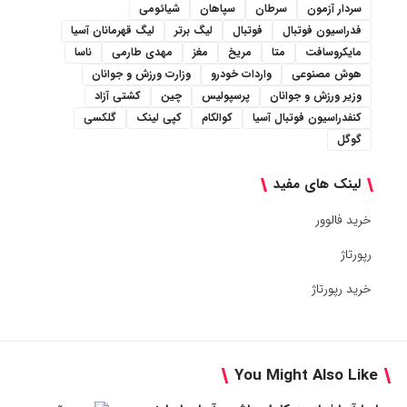
سردار آزمون
سرطان
سپاهان
شیائومی
فدراسیون فوتبال
فوتبال
لیگ برتر
لیگ قهرمانان آسیا
مایکروسافت
متا
مریخ
مغز
مهدی طارمی
ناسا
هوش مصنوعی
واردات خودرو
وزارت ورزش و جوانان
وزیر ورزش و جوانان
پرسپولیس
چین
کشتی آزاد
کنفدراسیون فوتبال آسیا
کوالکام
کپی لینک
گلکسی
گوگل
لینک های مفید
خرید فالوور
رپورتاژ
خرید رپورتاژ
You Might Also Like