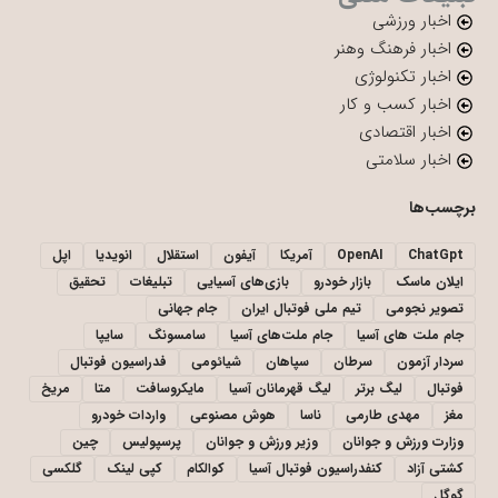
اخبار ورزشی
اخبار فرهنگ وهنر
اخبار تکنولوژی
اخبار کسب و کار
اخبار اقتصادی
اخبار سلامتی
برچسب‌ها
ChatGpt
OpenAI
آمریکا
آیفون
استقلال
انویدیا
اپل
ایلان ماسک
بازار خودرو
بازی‌های آسیایی
تبلیغات
تحقیق
تصویر نجومی
تیم ملی فوتبال ایران
جام جهانی
جام ملت های آسیا
جام ملت‌های آسیا
سامسونگ
سایپا
سردار آزمون
سرطان
سپاهان
شیائومی
فدراسیون فوتبال
فوتبال
لیگ برتر
لیگ قهرمانان آسیا
مایکروسافت
متا
مریخ
مغز
مهدی طارمی
ناسا
هوش مصنوعی
واردات خودرو
وزارت ورزش و جوانان
وزیر ورزش و جوانان
پرسپولیس
چین
کشتی آزاد
کنفدراسیون فوتبال آسیا
کوالکام
کپی لینک
گلکسی
گوگل