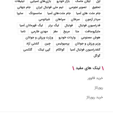
اپل
ایلان ماسک
بازار خودرو
بازی‌های آسیایی
تبلیغات
تحقیق
تصویر نجومی
تیم ملی فوتبال ایران
جام جهانی
جام ملت های آسیا
جام ملت‌های آسیا
سامسونگ
سایپا
سردار آزمون
سرطان
سپاهان
شیائومی
فدراسیون فوتبال
فوتبال
لیگ برتر
لیگ قهرمانان آسیا
مایکروسافت
متا
مریخ
مغز
مهدی طارمی
ناسا
هوش مصنوعی
واردات خودرو
وزارت ورزش و جوانان
وزیر ورزش و جوانان
پرسپولیس
چین
کشتی آزاد
کنفدراسیون فوتبال آسیا
کوالکام
کپی لینک
گلکسی
گوگل
لینک های مفید
خرید فالوور
رپورتاژ
خرید رپورتاژ