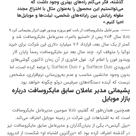
گذشته، فکر می‌کنم راه‌های بهتری وجود داشت که
می‌توانستیم این محصول را به‌عنوان مثال با اختراع مجدد
مقوله رایانش بین رایانه‌های شخصی، تبلت‌ها و موبایل‌ها
احیا کنیم.»
مدیرعامل مایکروسافت از بابت لغو پروژه ویندوز فون ابراز پشیمانی کرد ۹
نادلا سال ۲۰۱۴ پس از «استیو بالمر»، مدیرعامل مایکرو‌سافت شد و
کمتر از یک سال بعد، قرارداد ۷.۶ میلیارد دلاری این شرکت برای خرید
نوکیا را متوقف کرد. چند سال بعد نیز مایکروسافت رسماً پایان کار
ویندوز فون را اعلام کرد. غول فناوری از آن زمان تاکنون گوشی‌های
اندرویدی Surface Duo و Surface Duo 2 را عرضه کرده است، اما
بدون وجود جانشین مناسب و عدم به‌روزرسانی نرم‌افزاری، مشخص
نیست که آینده دستگاه‌های سرفیس دوئو چگونه خواهد بود.
پشیمانی مدیر عاملان سابق مایکروسافت درباره
بازار موبایل
همچنین همان‌طور که گفتیم، نادلا سومین مدیرعامل مایکروسافت
است که به اشتباهات این شرکت در زمینه موبایل اعتراف می‌کند.
«بیل گیتس»، یکی از بنیان‌گذاران و مدیرعامل سابق مایکر‌وسافت نیز
در گذشته اعتراف کرده بود که «بزرگترین اشتباه او» شکست از اندروید