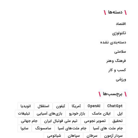
دسته‌ها
اقتصاد
تکنولوژی
دسته‌بندی نشده
سلامتی
فرهنگ وهنر
کسب و کار
ورزشی
برچسب‌ها
ChatGpt
OpenAI
آمریکا
آیفون
استقلال
انویدیا
اپل
ایلان ماسک
بازار خودرو
بازی‌های آسیایی
تبلیغات
تحقیق
تصویر نجومی
تیم ملی فوتبال ایران
جام جهانی
جام ملت های آسیا
جام ملت‌های آسیا
سامسونگ
سایپا
سردار آزمون
سرطان
سپاهان
شیائومی