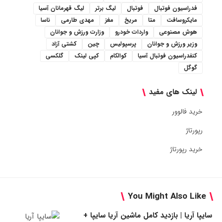
فدراسیون فوتبال
فوتبال
لیگ برتر
لیگ قهرمانان آسیا
مایکروسافت
متا
مریخ
مغز
مهدی طارمی
ناسا
هوش مصنوعی
واردات خودرو
وزارت ورزش و جوانان
وزیر ورزش و جوانان
پرسپولیس
چین
کشتی آزاد
کنفدراسیون فوتبال آسیا
کوالکام
کپی لینک
گلکسی
گوگل
لینک های مفید
خرید فالوور
رپورتاژ
خرید رپورتاژ
You Might Also Like
سایپا آریا | بازدید کامل ماشین آریا سایپا +