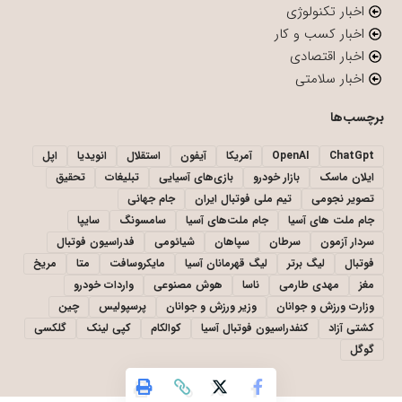
اخبار تکنولوژی
اخبار کسب و کار
اخبار اقتصادی
اخبار سلامتی
برچسب‌ها
ChatGpt
OpenAI
آمریکا
آیفون
استقلال
انویدیا
اپل
ایلان ماسک
بازار خودرو
بازی‌های آسیایی
تبلیغات
تحقیق
تصویر نجومی
تیم ملی فوتبال ایران
جام جهانی
جام ملت های آسیا
جام ملت‌های آسیا
سامسونگ
سایپا
سردار آزمون
سرطان
سپاهان
شیائومی
فدراسیون فوتبال
فوتبال
لیگ برتر
لیگ قهرمانان آسیا
مایکروسافت
متا
مریخ
مغز
مهدی طارمی
ناسا
هوش مصنوعی
واردات خودرو
وزارت ورزش و جوانان
وزیر ورزش و جوانان
پرسپولیس
چین
کشتی آزاد
کنفدراسیون فوتبال آسیا
کوالکام
کپی لینک
گلکسی
گوگل