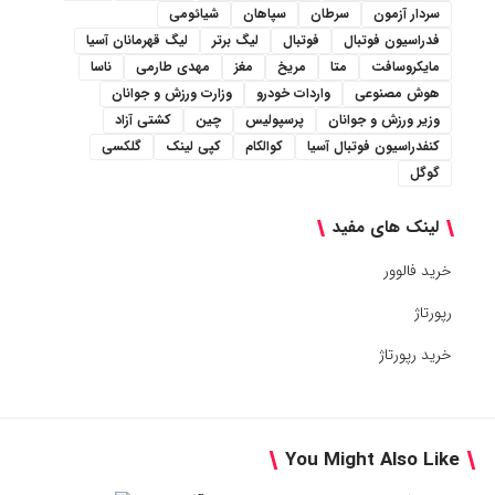
سردار آزمون
سرطان
سپاهان
شیائومی
فدراسیون فوتبال
فوتبال
لیگ برتر
لیگ قهرمانان آسیا
مایکروسافت
متا
مریخ
مغز
مهدی طارمی
ناسا
هوش مصنوعی
واردات خودرو
وزارت ورزش و جوانان
وزیر ورزش و جوانان
پرسپولیس
چین
کشتی آزاد
کنفدراسیون فوتبال آسیا
کوالکام
کپی لینک
گلکسی
گوگل
لینک های مفید
خرید فالوور
رپورتاژ
خرید رپورتاژ
You Might Also Like