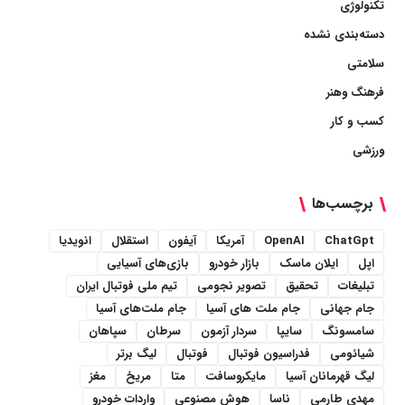
تکنولوژی
دسته‌بندی نشده
سلامتی
فرهنگ وهنر
کسب و کار
ورزشی
برچسب‌ها
ChatGpt
OpenAI
آمریکا
آیفون
استقلال
انویدیا
اپل
ایلان ماسک
بازار خودرو
بازی‌های آسیایی
تبلیغات
تحقیق
تصویر نجومی
تیم ملی فوتبال ایران
جام جهانی
جام ملت های آسیا
جام ملت‌های آسیا
سامسونگ
سایپا
سردار آزمون
سرطان
سپاهان
شیائومی
فدراسیون فوتبال
فوتبال
لیگ برتر
لیگ قهرمانان آسیا
مایکروسافت
متا
مریخ
مغز
مهدی طارمی
ناسا
هوش مصنوعی
واردات خودرو