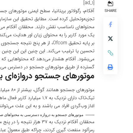
[ad_1]
آفکام، رگولاتور بریتانیا، سطح ایمنی موتورهای جس
SHARE
تجزیه‌و‌تحلیل کرده است. مطابق تحقیق این سازما
محتواهای نامناسب نقش دارند. محققان آفکام می‌گ
یک مورد کاربر را به محتوای زیان اور هدایت می‌کند
بر پایه
تحقیق Ofcom
، از هر پنج نتیجه جستجوی ع
تحسین یا ترغیب می‌کند. این چنین این این چنین
می‌بشود. آفکام هشدار می‌دهد که محتواهایی که به
گسترده از طریق موتورهای جستجو در دسترس می ب
موتورهای جستجو دروازه‌ای ب
موتورهای ج
تیک‌تاک دارای نزدیک به ۱.۷ م
اغاز وب‌گردی افراد می باشند و به این علت می‌توان
موتورهای جستجو به دروازه دسترسی به محتواهای صدمه‌
محققان آفکام نزدیک به ۳۷ هزار
رمزآلود منفعت گیری کردند، چراکه طبق معمولً عبار