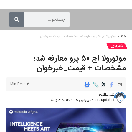
خانه
»
موتورولا اج ۵۰ پرو معارفه شد؛ مشخصات + قیمت_خبرخوان
تکنولوژی
موتورولا اج ۵۰ پرو معارفه شد؛
مشخصات + قیمت_خبرخوان
3 Min Read
علی باقری
Last updated: فروردین ۱۵, ۱۴۰۳ ۸:۲۰ ق٫ظ