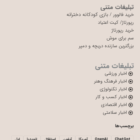
تبلیغات متنی
بازی کودکانه دخترانه
خرید فالوور
/
رپورتاژ
/
کیت اعتیاد
خرید رپورتاژ
سم برای موش
بزرگترین سازنده دریچه و دمپر
تبلیغات متنی
اخبار ورزشی
اخبار فرهنگ وهنر
اخبار تکنولوژی
اخبار کسب و کار
اخبار اقتصادی
اخبار سلامتی
برچسب‌ها
ChatGpt
OpenAI
آمریکا
آیفون
استقلال
انویدیا
اپل