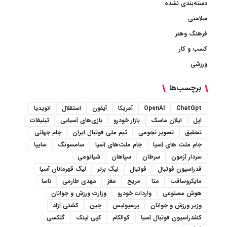
دسته‌بندی نشده
سلامتی
فرهنگ وهنر
کسب و کار
ورزشی
برچسب‌ها
ChatGpt
OpenAI
آمریکا
آیفون
استقلال
انویدیا
اپل
ایلان ماسک
بازار خودرو
بازی‌های آسیایی
تبلیغات
تحقیق
تصویر نجومی
تیم ملی فوتبال ایران
جام جهانی
جام ملت های آسیا
جام ملت‌های آسیا
سامسونگ
سایپا
سردار آزمون
سرطان
سپاهان
شیائومی
فدراسیون فوتبال
فوتبال
لیگ برتر
لیگ قهرمانان آسیا
مایکروسافت
متا
مریخ
مغز
مهدی طارمی
ناسا
هوش مصنوعی
واردات خودرو
وزارت ورزش و جوانان
وزیر ورزش و جوانان
پرسپولیس
چین
کشتی آزاد
کنفدراسیون فوتبال آسیا
کوالکام
کپی لینک
گلکسی