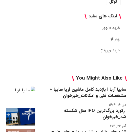
گوگل
لینک های مفید
خرید فالوور
رپورتاژ
خرید رپورتاژ
You Might Also Like
سایپا آریا | بازدید کامل ماشین آریا سایپا +
مشخصات فنی و امکانات_خبرخوان
دی ۱۶, ۱۴۰۴
رکورد بزرگ‌ترین IPO سال شکسته
شد_خبرخوان
آذر ۲۶, ۱۴۰۴