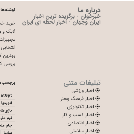
درباره ما
نوشته‌های
خبرخوان - برگزیده ترین اخبار
ایران وجهان - اخبار لحظه ای ایران
خرید خدم
لایک و و
تجهیزات 
انتخابی 
بهترین ک
بررسی ک
تبلیغات متنی
برچسب‌ه
اخبار ورزشی
hatGpt
اخبار فرهنگ وهنر
انویدیا
اخبار تکنولوژی
بازی‌ها
اخبار کسب و کار
تیم ملی 
اخبار اقتصادی
جام ملت
اخبار سلامتی
سایپا