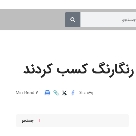
2 Min Read
Share
جستجو