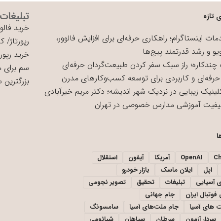
تبلیغات
 تازه
خرید فالوو
ات اینستاگرام؛ راهکاری حرفه‌ای برای افزایش فالوور،
رپورتاژ
/
کی
یو و رشد قدرتمند پیج‌ها
خرید رپورت
چندکاره؛ راز سبک سفر کردن طبیعت‌گردان حرفه‌ای
سم برای 
حرفه‌ای و کاربردی برای توسعه کسب‌وکارهای مدرن
بزرگترین 
لینیک زیبایی در نزدیک شهر اندیشه؛ دکتر مریم خیرآبادی
یفیت آموزشی مدارس خصوصی در تهران
ا
C
OpenAI
آمریکا
آیفون
استقلال
اپل
ایلان ماسک
بازار خودرو
ی آسیایی
تبلیغات
تحقیق
تصویر نجومی
فوتبال ایران
جام جهانی
 های آسیا
جام ملت‌های آسیا
سامسونگ
سردار آزمون
سرطان
سپاهان
شیائومی