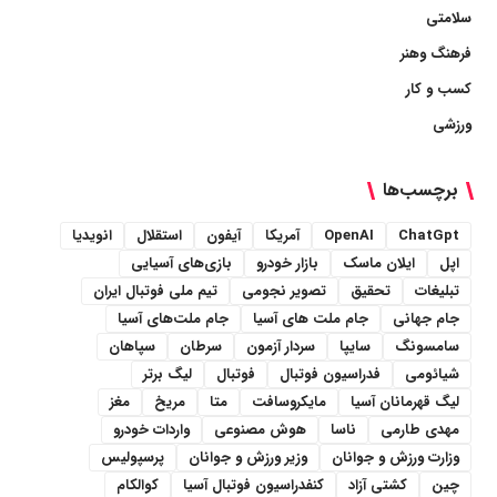
سلامتی
فرهنگ وهنر
کسب و کار
ورزشی
برچسب‌ها
ChatGpt
OpenAI
آمریکا
آیفون
استقلال
انویدیا
اپل
ایلان ماسک
بازار خودرو
بازی‌های آسیایی
تبلیغات
تحقیق
تصویر نجومی
تیم ملی فوتبال ایران
جام جهانی
جام ملت های آسیا
جام ملت‌های آسیا
سامسونگ
سایپا
سردار آزمون
سرطان
سپاهان
شیائومی
فدراسیون فوتبال
فوتبال
لیگ برتر
لیگ قهرمانان آسیا
مایکروسافت
متا
مریخ
مغز
مهدی طارمی
ناسا
هوش مصنوعی
واردات خودرو
وزارت ورزش و جوانان
وزیر ورزش و جوانان
پرسپولیس
چین
کشتی آزاد
کنفدراسیون فوتبال آسیا
کوالکام