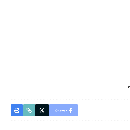
ی
فیسبوک