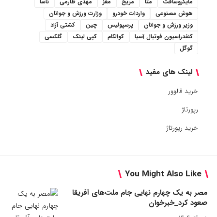
مایکروسافت
متا
مریخ
مغز
مهدی طارمی
ناسا
هوش مصنوعی
واردات خودرو
وزارت ورزش و جوانان
وزیر ورزش و جوانان
پرسپولیس
چین
کشتی آزاد
کنفدراسیون فوتبال آسیا
کوالکام
کپی لینک
گلکسی
گوگل
لینک های مفید
خرید فالوور
رپورتاژ
خرید رپورتاژ
You Might Also Like
مصر به یک چهارم نهایی جام ملت‌های آفریقا
صعود کرد_خبرخوان