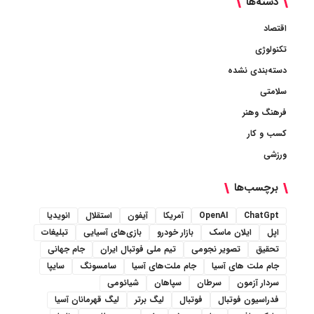
دسته‌ها
اقتصاد
تکنولوژی
دسته‌بندی نشده
سلامتی
فرهنگ وهنر
کسب و کار
ورزشی
برچسب‌ها
ChatGpt
OpenAI
آمریکا
آیفون
استقلال
انویدیا
اپل
ایلان ماسک
بازار خودرو
بازی‌های آسیایی
تبلیغات
تحقیق
تصویر نجومی
تیم ملی فوتبال ایران
جام جهانی
جام ملت های آسیا
جام ملت‌های آسیا
سامسونگ
سایپا
سردار آزمون
سرطان
سپاهان
شیائومی
فدراسیون فوتبال
فوتبال
لیگ برتر
لیگ قهرمانان آسیا