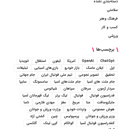
دسته‌بندی نشده
سلامتی
فرهنگ وهنر
کسب و کار
ورزشی
برچسب‌ها
ChatGpt
OpenAI
آمریکا
آیفون
استقلال
انویدیا
اپل
ایلان ماسک
بازار خودرو
بازی‌های آسیایی
تبلیغات
تحقیق
تصویر نجومی
تیم ملی فوتبال ایران
جام جهانی
جام ملت های آسیا
جام ملت‌های آسیا
سامسونگ
سایپا
سردار آزمون
سرطان
سپاهان
شیائومی
فدراسیون فوتبال
فوتبال
لیگ برتر
لیگ قهرمانان آسیا
مایکروسافت
متا
مریخ
مغز
مهدی طارمی
ناسا
هوش مصنوعی
واردات خودرو
وزارت ورزش و جوانان
وزیر ورزش و جوانان
پرسپولیس
چین
کشتی آزاد
کنفدراسیون فوتبال آسیا
کوالکام
کپی لینک
گلکسی