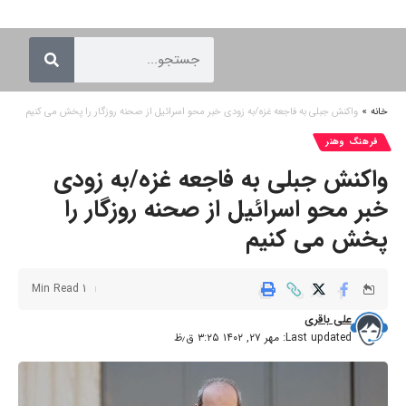
خانه
»
واکنش جبلی به فاجعه غزه/به زودی خبر محو اسرائیل از صحنه روزگار را پخش می کنیم
فرهنگ وهنر
واکنش جبلی به فاجعه غزه/به زودی
خبر محو اسرائیل از صحنه روزگار را
پخش می کنیم
1 Min Read
علی باقری
Last updated: مهر ۲۷, ۱۴۰۲ ۳:۲۵ ق٫ظ