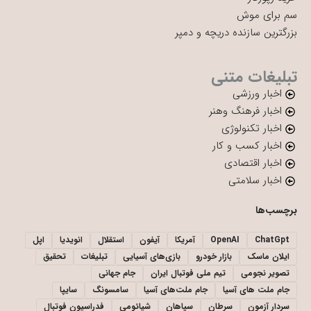
سم برای موش
بزرگترین سازنده دریچه و دمپر
تبلیغات متنی
اخبار ورزشی
اخبار فرهنگ وهنر
اخبار تکنولوژی
اخبار کسب و کار
اخبار اقتصادی
اخبار سلامتی
برچسب‌ها
ChatGpt
OpenAI
آمریکا
آیفون
استقلال
انویدیا
اپل
ایلان ماسک
بازار خودرو
بازی‌های آسیایی
تبلیغات
تحقیق
تصویر نجومی
تیم ملی فوتبال ایران
جام جهانی
جام ملت های آسیا
جام ملت‌های آسیا
سامسونگ
سایپا
سردار آزمون
سرطان
سپاهان
شیائومی
فدراسیون فوتبال