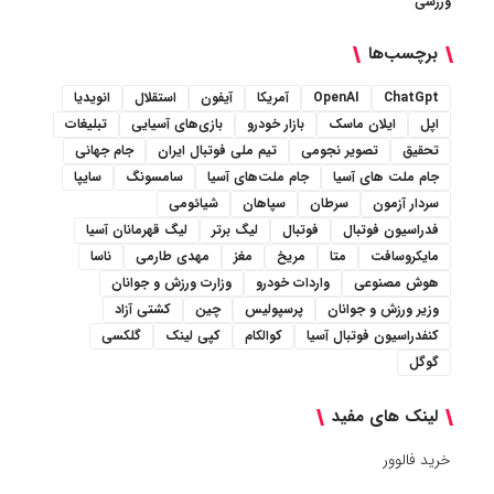
ورزشی
برچسب‌ها
ChatGpt
OpenAI
آمریکا
آیفون
استقلال
انویدیا
اپل
ایلان ماسک
بازار خودرو
بازی‌های آسیایی
تبلیغات
تحقیق
تصویر نجومی
تیم ملی فوتبال ایران
جام جهانی
جام ملت های آسیا
جام ملت‌های آسیا
سامسونگ
سایپا
سردار آزمون
سرطان
سپاهان
شیائومی
فدراسیون فوتبال
فوتبال
لیگ برتر
لیگ قهرمانان آسیا
مایکروسافت
متا
مریخ
مغز
مهدی طارمی
ناسا
هوش مصنوعی
واردات خودرو
وزارت ورزش و جوانان
وزیر ورزش و جوانان
پرسپولیس
چین
کشتی آزاد
کنفدراسیون فوتبال آسیا
کوالکام
کپی لینک
گلکسی
گوگل
لینک های مفید
خرید فالوور