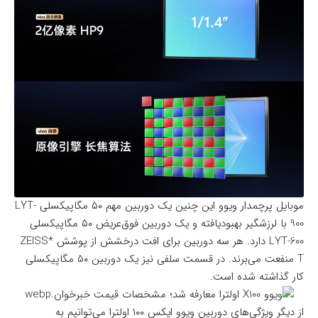
موبایل پرچمدار ویوو این چنین یک دوربین مهم ۵۰ مگاپیکسلی LYT-
900 با لرزشگیر بهبودیافته و یک دوربین فوق‌عریض ۵۰ مگاپیکسلی
LYT-600 دارد. هر سه دوربین برای افت درخشش از پوشش *ZEISS
T منفعت می‌برند. در قسمت سلفی نیز یک دوربین ۵۰ مگاپیکسلی
کار گذاشته شده است.
از دیگر ویژگی‌های دوربین ویوو ایکس ۱۰۰ اولترا می‌توانیم به