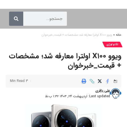
خانه
»
ویوو X۱۰۰ اولترا معارفه شد؛ مشخصات + قیمت_خبرخوان
تکنولوژی
ویوو X۱۰۰ اولترا معارفه شد؛ مشخصات
+ قیمت_خبرخوان
3 Min Read
علی باقری
Last updated: اردیبهشت ۲۴, ۱۴۰۳ ۱:۳۲ ب٫ظ