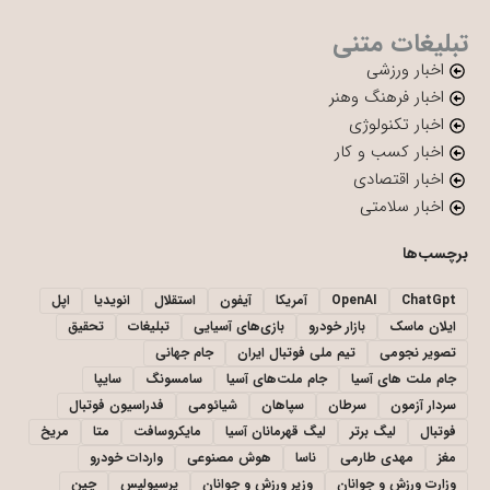
تبلیغات متنی
اخبار ورزشی
اخبار فرهنگ وهنر
اخبار تکنولوژی
اخبار کسب و کار
اخبار اقتصادی
اخبار سلامتی
برچسب‌ها
ChatGpt
OpenAI
آمریکا
آیفون
استقلال
انویدیا
اپل
ایلان ماسک
بازار خودرو
بازی‌های آسیایی
تبلیغات
تحقیق
تصویر نجومی
تیم ملی فوتبال ایران
جام جهانی
جام ملت های آسیا
جام ملت‌های آسیا
سامسونگ
سایپا
سردار آزمون
سرطان
سپاهان
شیائومی
فدراسیون فوتبال
فوتبال
لیگ برتر
لیگ قهرمانان آسیا
مایکروسافت
متا
مریخ
مغز
مهدی طارمی
ناسا
هوش مصنوعی
واردات خودرو
وزارت ورزش و جوانان
وزیر ورزش و جوانان
پرسپولیس
چین