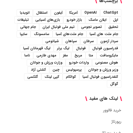
برچسب‌ها
ChatGpt
OpenAI
آمریکا
آیفون
استقلال
انویدیا
اپل
ایلان ماسک
بازار خودرو
بازی‌های آسیایی
تبلیغات
تحقیق
تصویر نجومی
تیم ملی فوتبال ایران
جام جهانی
جام ملت های آسیا
جام ملت‌های آسیا
سامسونگ
سایپا
سردار آزمون
سرطان
سپاهان
شیائومی
فدراسیون فوتبال
فوتبال
لیگ برتر
لیگ قهرمانان آسیا
مایکروسافت
متا
مریخ
مغز
مهدی طارمی
ناسا
هوش مصنوعی
واردات خودرو
وزارت ورزش و جوانان
وزیر ورزش و جوانان
پرسپولیس
چین
کشتی آزاد
کنفدراسیون فوتبال آسیا
کوالکام
کپی لینک
گلکسی
گوگل
لینک های مفید
خرید فالوور
رپورتاژ
خرید رپورتاژ