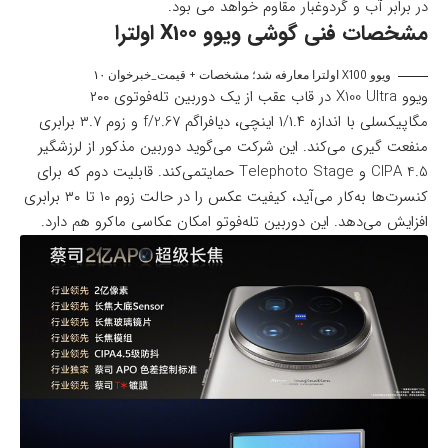
در برابر آب و گردوغبار مقاوم خواهد می بود.
مشخصات فنی گوشی ویوو X100 اولترا
ویوو X100 اولترا معارفه شد؛ مشخصات + قیمت_خبرخوان ۱۰
ویوو X100 Ultra در قاب عقب از یک دوربین تله‌فوتوی ۲۰۰
مگاپیکسلی با اندازه ۱/۱.۴ اینچی، دیافراگم f/2.67 و زوم ۳.۷ برابری
منفعت گیری می‌کند. این شرکت می‌گوید دوربین مذکور از لرزشگیر
CIPA 4.5 و Telephoto Stage حمایتمی‌کند. قابلیت دوم که برای
کنسرت‌ها به‌کار می‌آید، کیفیت عکس را در حالت زوم ۱۰ تا ۳۰ برابری
افزایش می‌دهد. این دوربین تله‌فوتو امکان عکاسی ماکرو هم دارد.